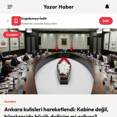
Yazar Haber
Uygulamayı İndir
İndir
Haberleri anında takip edin
Gundem
Gundem
Ankara kulisleri hareketlendi: Kabine değil,
bürokraside büyük değişim mi geliyor?