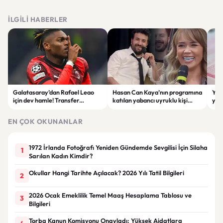
İLGILI HABERLER
Galatasaray’dan Rafael Leao
Hasan Can Kaya’nın programına
YÖK
için dev hamle! Transfer
katılan yabancı uyruklu kişi
yap
görüşmeleri başladı
çalışma izni olmadığı
dök
gerekçesiyle gözaltına alındı
EN ÇOK OKUNANLAR
1972 İrlanda Fotoğrafı Yeniden Gündemde Sevgilisi İçin Silaha
1
Sarılan Kadın Kimdir?
Okullar Hangi Tarihte Açılacak? 2026 Yılı Tatil Bilgileri
2
2026 Ocak Emeklilik Temel Maaş Hesaplama Tablosu ve
3
Bilgileri
Torba Kanun Komisyonu Onayladı: Yüksek Aidatlara