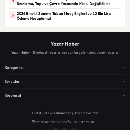
4
Sınırlama, Tapu ve Çevre Yasasında Köklü Değişiklikler
2026 Emekli Zammı: Taban Maaş Bilgileri ve 20 Bin Lira
5
Ödeme Hesaplama!
Yazar Haber
Yazar Haber - En güncel haberler, son dakika gelişmeleri, video haberler
Kategoriler
Servisler
Kurumsal
Gizlilik Politikası
Kullanım Koşulları
Site Haritası
info@yazarhaber.com
+90 501 379 08 08