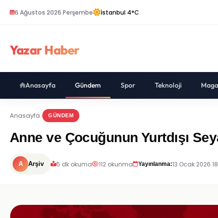
6 Ağustos 2026 Perşembe
İstanbul 4°C
Yazar Haber
Anasayfa
Gündem
Spor
Teknoloji
Maga
Anasayfa
GÜNDEM
Anne ve Çocuğunun Yurtdışı Seya
5 dk okuma
112 okunma
13 Ocak 2026 18
A
Arşiv
Yayınlanma: