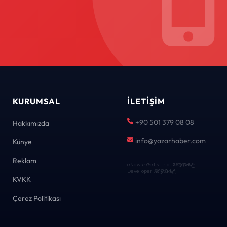
KURUMSAL
İLETIŞIM
+90 501 379 08 08
Hakkımızda
info@yazarhaber.com
Künye
Reklam
eNews · Geliştirici
KEYDAL
·
Developer
KEYDAL
KVKK
Çerez Politikası