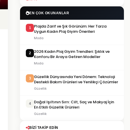
EN ÇOK OKUNANLAR
Plajda Zarif ve Şık Görünüm: Her Tarza
1
Uygun Kadın Plaj Giyim Önerileri
Moda
2026 Kadın Plaj Giyim Trendleri: Şıklık ve
2
Konforu Bir Araya Getiren Modeller
Moda
Güzellik Dünyasında Yeni Dönem: Teknoloji
3
Destekli Bakım Ürünleri ve Yenilikçi Çözümler
Güzellik
Doğal Işıltının Sırrı: Cilt, Saç ve Makyaj İçin
4
En Etkili Güzellik Ürünleri
Güzellik
BIZI TAKIP EDIN