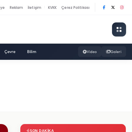
nye
Reklam
İletişim
KVKK
Çerez Politikası
|
Çevre
Bilim
Video
Galeri
SON DAKIKA