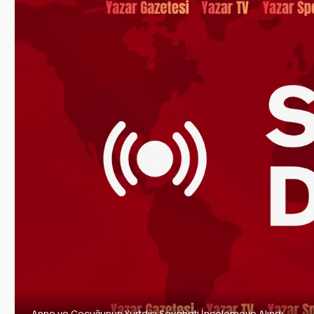
Anne ve Çocuğunun Yurtdışı Seyahati İncelemeye Alındı