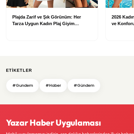
Plajda Zarif ve Şık Görünüm: Her
2026 Kadın 
Tarza Uygun Kadın Plaj Giyim
ve Konforu
Önerileri
Modeller
ETIKETLER
#Gundem
#Haber
#Gündem
Yazar Haber Uygulaması
Mobil uygulamamızı indirin, son dakika haberlerinden ilk siz haber