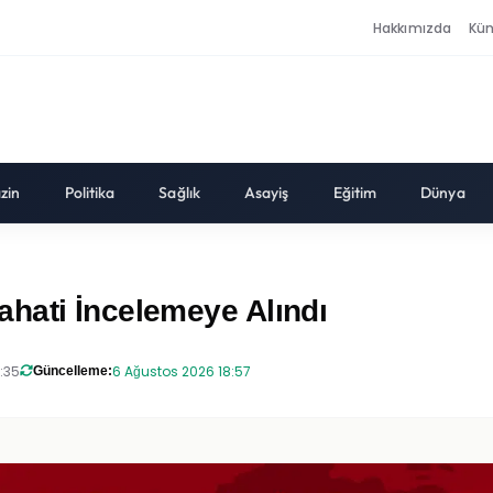
Hakkımızda
Kü
zin
Politika
Sağlık
Asayiş
Eğitim
Dünya
hati İncelemeye Alındı
:35
6 Ağustos 2026 18:57
Güncelleme: