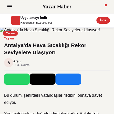
Yazar Haber
Uygulamayı İndir
İndir
Haberleri anında takip edin
Yaşam
Yaşam
Antalya'da Hava Sıcaklığı Rekor
Seviyelere Ulaşıyor!
Arşiv
A
· 1 dk okuma
Bu durum, şehirdeki vatandaşları tedbirli olmaya davet
ediyor.
Son meteorolojik değerlendirmelere göre, Antalya'da