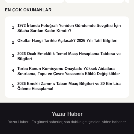
uyruklu kişi çalışma izni
olmadığı gerekçesiyle gözaltına
EN ÇOK OKUNANLAR
alındı
1972 İrlanda Fotoğrafı Yeniden Gündemde Sevgilisi İçin
1
Silaha Sarılan Kadın Kimdir?
Okullar Hangi Tarihte Açılacak? 2026 Yılı Tatil Bilgileri
2
2026 Ocak Emeklilik Temel Maaş Hesaplama Tablosu ve
3
Bilgileri
Torba Kanun Komisyonu Onayladı: Yüksek Aidatlara
4
Sınırlama, Tapu ve Çevre Yasasında Köklü Değişiklikler
2026 Emekli Zammı: Taban Maaş Bilgileri ve 20 Bin Lira
5
Ödeme Hesaplama!
Yazar Haber
Yazar Haber - En güncel haberler, son dakika gelişmeleri, video haberler