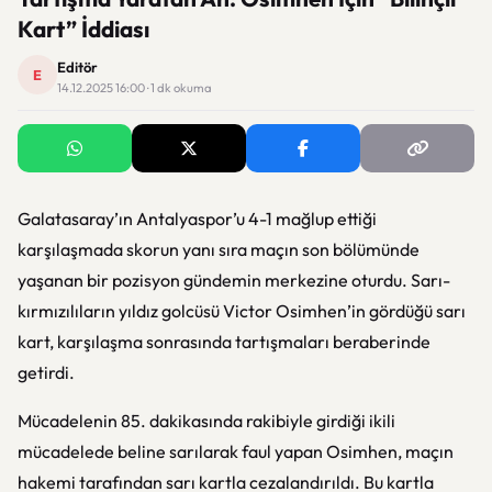
Kart” İddiası
Editör
E
14.12.2025 16:00 · 1 dk okuma
Galatasaray’ın Antalyaspor’u 4-1 mağlup ettiği
karşılaşmada skorun yanı sıra maçın son bölümünde
yaşanan bir pozisyon gündemin merkezine oturdu. Sarı-
kırmızılıların yıldız golcüsü Victor Osimhen’in gördüğü sarı
kart, karşılaşma sonrasında tartışmaları beraberinde
getirdi.
Mücadelenin 85. dakikasında rakibiyle girdiği ikili
mücadelede beline sarılarak faul yapan Osimhen, maçın
hakemi tarafından sarı kartla cezalandırıldı. Bu kartla