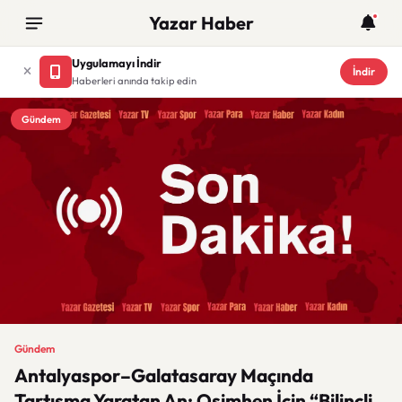
Yazar Haber
Uygulamayı İndir
İndir
Haberleri anında takip edin
Gündem
Gündem
Antalyaspor–Galatasaray Maçında
Tartışma Yaratan An: Osimhen İçin “Bilinçli