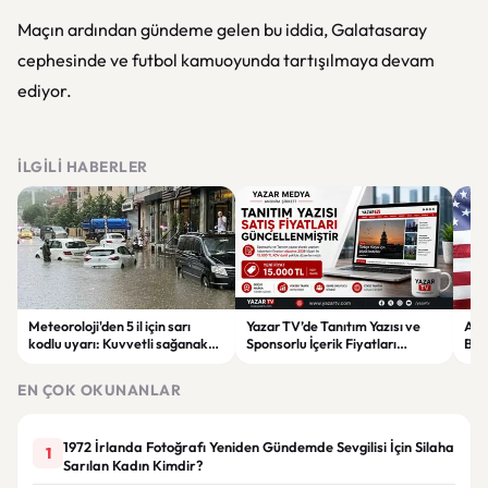
Maçın ardından gündeme gelen bu iddia, Galatasaray
cephesinde ve futbol kamuoyunda tartışılmaya devam
ediyor.
İLGILI HABERLER
Meteoroloji'den 5 il için sarı
Yazar TV’de Tanıtım Yazısı ve
ABD
kodlu uyarı: Kuvvetli sağanak
Sponsorlu İçerik Fiyatları
Boğ
ve fırtına geliyor
Güncellendi: Yeni Fiyat 15 Bin TL
iht
EN ÇOK OKUNANLAR
1972 İrlanda Fotoğrafı Yeniden Gündemde Sevgilisi İçin Silaha
1
Sarılan Kadın Kimdir?