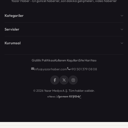
Yazar Haber - En güncel haberler, son dakika gelişmeleri, video haberler
Kategoriler
Servisler
Kurumsal
Gizlilik Politikası
Kullanım Koşulları
Site Haritası
info@yazarhaber.com
+90 501 379 08 08
© 2026 Yazar Medya A.Ş. Tüm hakları saklıdır.
Egemen KEYDAL
eNews |