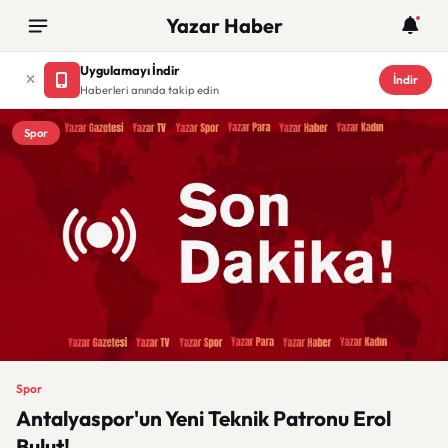
Yazar Haber
Uygulamayı İndir
İndir
Haberleri anında takip edin
Spor
Spor
Antalyaspor'un Yeni Teknik Patronu Erol
Bulut!