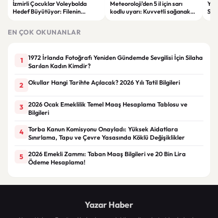
İzmirli Çocuklar Voleybolda
Meteoroloji'den 5 il için sarı
Yaz
Hedef Büyütüyor: Filenin
kodlu uyarı: Kuvvetli sağanak
Spon
Sultanları İlham Kaynağı Oldu
ve fırtına geliyor
Günc
EN ÇOK OKUNANLAR
1972 İrlanda Fotoğrafı Yeniden Gündemde Sevgilisi İçin Silaha
1
Sarılan Kadın Kimdir?
Okullar Hangi Tarihte Açılacak? 2026 Yılı Tatil Bilgileri
2
2026 Ocak Emeklilik Temel Maaş Hesaplama Tablosu ve
3
Bilgileri
Torba Kanun Komisyonu Onayladı: Yüksek Aidatlara
4
Sınırlama, Tapu ve Çevre Yasasında Köklü Değişiklikler
2026 Emekli Zammı: Taban Maaş Bilgileri ve 20 Bin Lira
5
Ödeme Hesaplama!
Yazar Haber