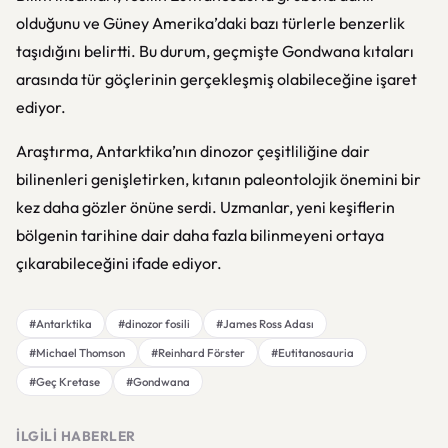
olduğunu ve Güney Amerika’daki bazı türlerle benzerlik
taşıdığını belirtti. Bu durum, geçmişte Gondwana kıtaları
arasında tür göçlerinin gerçekleşmiş olabileceğine işaret
ediyor.
Araştırma, Antarktika’nın dinozor çeşitliliğine dair
bilinenleri genişletirken, kıtanın paleontolojik önemini bir
kez daha gözler önüne serdi. Uzmanlar, yeni keşiflerin
bölgenin tarihine dair daha fazla bilinmeyeni ortaya
çıkarabileceğini ifade ediyor.
#Antarktika
#dinozor fosili
#James Ross Adası
#Michael Thomson
#Reinhard Förster
#Eutitanosauria
#Geç Kretase
#Gondwana
İLGILI HABERLER