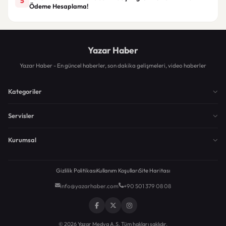
5
Ödeme Hesaplama!
Yazar Haber
Yazar Haber - En güncel haberler, son dakika gelişmeleri, video haberler
Kategoriler
Servisler
Kurumsal
Gizlilik Politikası
Kullanım Koşulları
Site Haritası
info@yazarhaber.com
+90 501 379 08 08
© 2026 Yazar Medya A.Ş. Tüm hakları saklıdır.