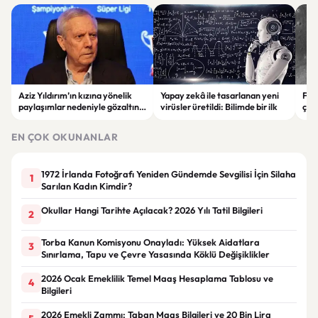
Aziz Yıldırım’ın kızına yönelik
Yapay zekâ ile tasarlanan yeni
Falc
paylaşımlar nedeniyle gözaltına
virüsler üretildi: Bilimde bir ilk
çar
alınan şüpheli için tutuklama
gör
talebi
EN ÇOK OKUNANLAR
1972 İrlanda Fotoğrafı Yeniden Gündemde Sevgilisi İçin Silaha
1
Sarılan Kadın Kimdir?
Okullar Hangi Tarihte Açılacak? 2026 Yılı Tatil Bilgileri
2
Torba Kanun Komisyonu Onayladı: Yüksek Aidatlara
3
Sınırlama, Tapu ve Çevre Yasasında Köklü Değişiklikler
2026 Ocak Emeklilik Temel Maaş Hesaplama Tablosu ve
4
Bilgileri
2026 Emekli Zammı: Taban Maaş Bilgileri ve 20 Bin Lira