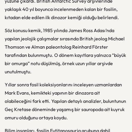
yüzüne çıkardı. British Antarctic Survey arşivlerinde
yaklaşık 40 yıl boyunca incelenmeden kalan bir fosilin,
kıtadan elde edilen ilk dinozor kemiği olduğu belirlendi.
Söz konusu kemik, 1985 yılında James Ross Adası’nda
yapılan jeolojik çalışmalar sırasında British jeolog Michael
Thomson ve Alman paleontolog Reinhard Förster
tarafından bulunmuştu. O dönem kayıtlara yalnızca “büyük
bir omurga” notu düşülmüş, örnek uzun yıllar arşivde
unutulmuştu.
Yıllar sonra fosil koleksiyonlarını inceleyen uzmanlardan
Mark Evans, kemikteki yapının bir dinozora ait
olabileceğini fark etti. Yapılan detaylı analizler, buluntunun
Geç Kretase döneminde yaşamış bir sauropoda ait kuyruk
omuru olduğunu ortaya koydu.
Bilim insanları, fosilin Eutitanosauria grubuna dahil