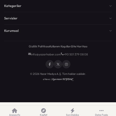
Kategoriler
Servisler
Kurumsal
Gizlilik Politikası
Kullanım Koşulları
Site Haritası
info@yazarhaber.com
+90 501 379 08 08
© 2026 Yazar Medya A.Ş. Tüm hakları saklıdır.
Egemen KEYDAL
eNews |
Anasayfa
Keşfet
Son Dakika
Daha Fazla