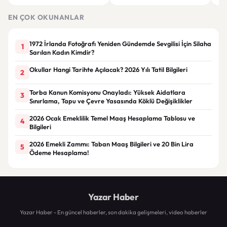
Makyaj Bazı Önerileri
EN ÇOK OKUNANLAR
1972 İrlanda Fotoğrafı Yeniden Gündemde Sevgilisi İçin Silaha
1
Sarılan Kadın Kimdir?
Okullar Hangi Tarihte Açılacak? 2026 Yılı Tatil Bilgileri
2
Torba Kanun Komisyonu Onayladı: Yüksek Aidatlara
3
Sınırlama, Tapu ve Çevre Yasasında Köklü Değişiklikler
2026 Ocak Emeklilik Temel Maaş Hesaplama Tablosu ve
4
Bilgileri
2026 Emekli Zammı: Taban Maaş Bilgileri ve 20 Bin Lira
5
Ödeme Hesaplama!
Yazar Haber
Yazar Haber - En güncel haberler, son dakika gelişmeleri, video haberler