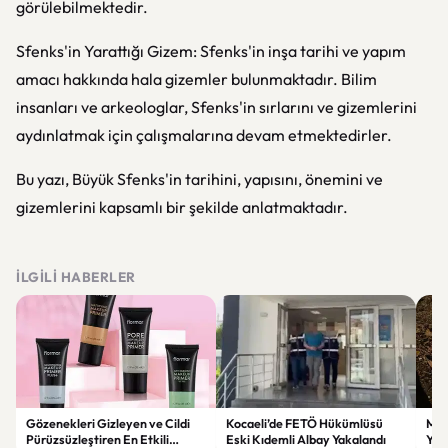
görülebilmektedir.
Sfenks'in Yarattığı Gizem: Sfenks'in inşa tarihi ve yapım
amacı hakkında hala gizemler bulunmaktadır. Bilim
insanları ve arkeologlar, Sfenks'in sırlarını ve gizemlerini
aydınlatmak için çalışmalarına devam etmektedirler.
Bu yazı, Büyük Sfenks'in tarihini, yapısını, önemini ve
gizemlerini kapsamlı bir şekilde anlatmaktadır.
İLGILI HABERLER
Gözenekleri Gizleyen ve Cildi
Kocaeli’de FETÖ Hükümlüsü
Man
Pürüzsüzleştiren En Etkili
Eski Kıdemli Albay Yakalandı
Yaş