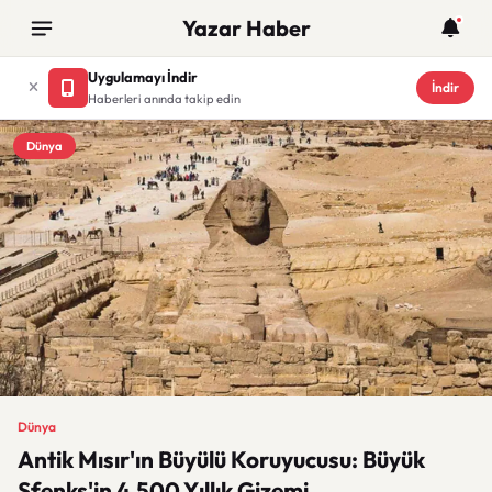
Yazar Haber
Uygulamayı İndir
İndir
Haberleri anında takip edin
Dünya
Dünya
Antik Mısır'ın Büyülü Koruyucusu: Büyük
Sfenks'in 4.500 Yıllık Gizemi