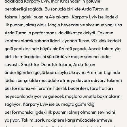
dakikada Karpaty Lviv, İhor Krosnopir'in golüyle
beraberliği sağladı. Bu sonuçla birlikte Arda Turan'ın
takımı, ligdeki puanını 4'e çıkardı. Karpaty Lviv ise ligdeki
ilk puanını almış oldu. Maçın heyecanı ve skorunun yanı sıra
Arda Turan'ın performansı da dikkat çekiciydi. Takımın
kaptanı olarak sahada liderlik yapan Turan, 90. dakikadaki
golü yediklerinde büyük bir üzüntü yaşadı. Ancak takımıyla
birlikte mücadelesini sürdürdü ve maçın sonuna kadar
savaştı. Shakhtar Donetsk takımı, Arda Turan
önderliğindeki güçlü kadrosuyla Ukrayna Premier Ligi'nde
iddialı bir şekilde mücadele etmeye devam ediyor. Takımın
performansı ve Turan'ın liderlik becerileri, taraftarları
heyecanlandırıyor ve gelecek maçlara umutla bakmalarını
sağlıyor. Karpaty Lviv ise bu maçta gösterdiği
performansla ligdeki ilk puanını almış olmanın sevincini
yaşıyor. Takım, zorlu rakiplere karşı mücadele etmeye