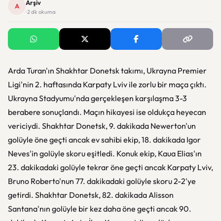
Arşiv
A
· 2 dk okuma
Arda Turan'ın Shakhtar Donetsk takımı, Ukrayna Premier
Ligi'nin 2. haftasında Karpaty Lviv ile zorlu bir maça çıktı.
Ukrayna Stadyumu'nda gerçekleşen karşılaşma 3-3
berabere sonuçlandı. Maçın hikayesi ise oldukça heyecan
vericiydi. Shakhtar Donetsk, 9. dakikada Newerton'un
golüyle öne geçti ancak ev sahibi ekip, 18. dakikada Igor
Neves'in golüyle skoru eşitledi. Konuk ekip, Kaua Elias'ın
23. dakikadaki golüyle tekrar öne geçti ancak Karpaty Lviv,
Bruno Roberto'nun 77. dakikadaki golüyle skoru 2-2'ye
getirdi. Shakhtar Donetsk, 82. dakikada Alisson
Santana'nın golüyle bir kez daha öne geçti ancak 90.