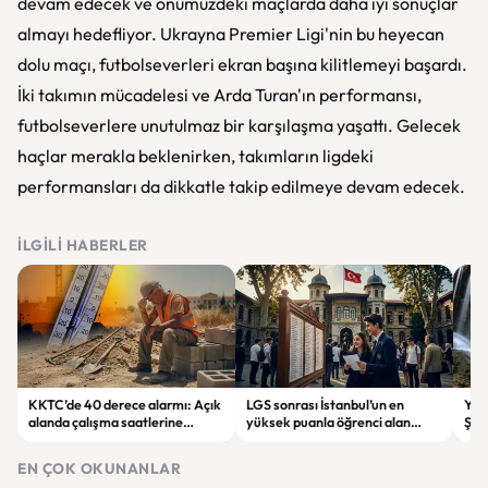
devam edecek ve önümüzdeki maçlarda daha iyi sonuçlar
almayı hedefliyor. Ukrayna Premier Ligi'nin bu heyecan
dolu maçı, futbolseverleri ekran başına kilitlemeyi başardı.
İki takımın mücadelesi ve Arda Turan'ın performansı,
futbolseverlere unutulmaz bir karşılaşma yaşattı. Gelecek
haçlar merakla beklenirken, takımların ligdeki
performansları da dikkatle takip edilmeye devam edecek.
İLGILI HABERLER
KKTC’de 40 derece alarmı: Açık
LGS sonrası İstanbul’un en
Yahy
alanda çalışma saatlerine
yüksek puanla öğrenci alan
Şel
sıcaklık düzenlemesi
liseleri belli oldu
rota
EN ÇOK OKUNANLAR