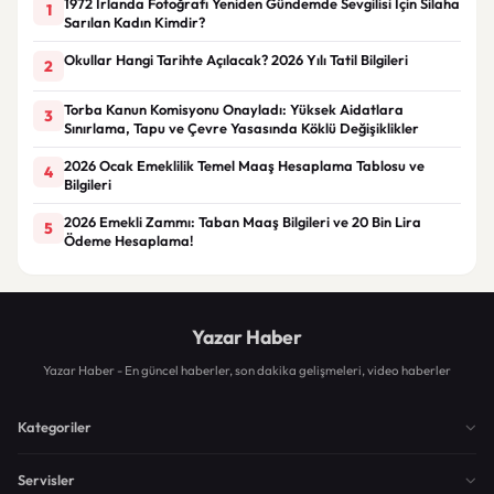
1972 İrlanda Fotoğrafı Yeniden Gündemde Sevgilisi İçin Silaha
1
Sarılan Kadın Kimdir?
Okullar Hangi Tarihte Açılacak? 2026 Yılı Tatil Bilgileri
2
Torba Kanun Komisyonu Onayladı: Yüksek Aidatlara
3
Sınırlama, Tapu ve Çevre Yasasında Köklü Değişiklikler
2026 Ocak Emeklilik Temel Maaş Hesaplama Tablosu ve
4
Bilgileri
2026 Emekli Zammı: Taban Maaş Bilgileri ve 20 Bin Lira
5
Ödeme Hesaplama!
Yazar Haber
Yazar Haber - En güncel haberler, son dakika gelişmeleri, video haberler
Kategoriler
Servisler