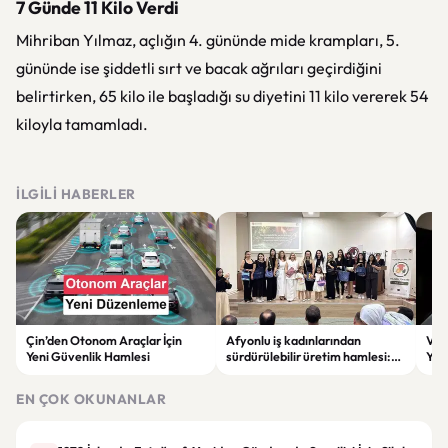
7 Günde 11 Kilo Verdi
Mihriban Yılmaz, açlığın 4. gününde mide krampları, 5.
gününde ise şiddetli sırt ve bacak ağrıları geçirdiğini
belirtirken, 65 kilo ile başladığı su diyetini 11 kilo vererek 54
kiloyla tamamladı.
İLGILI HABERLER
Çin’den Otonom Araçlar İçin
Afyonlu iş kadınlarından
Vol
Yeni Güvenlik Hamlesi
sürdürülebilir üretim hamlesi:
Yap
EKO-KOOP Projesi tanıtıldı
Azal
EN ÇOK OKUNANLAR