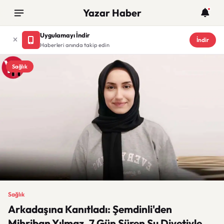
Yazar Haber
Uygulamayı İndir
İndir
Haberleri anında takip edin
Sağlık
Sağlık
Arkadaşına Kanıtladı: Şemdinli'den
Mihriban Yılmaz, 7 Gün Süren Su Diyetiyle