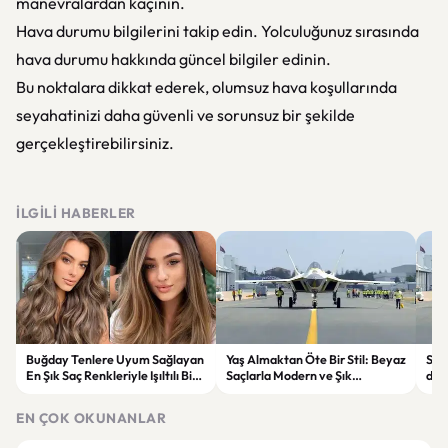
manevralardan kaçının.
Hava durumu bilgilerini takip edin. Yolculuğunuz sırasında
hava durumu hakkında güncel bilgiler edinin.
Bu noktalara dikkat ederek, olumsuz hava koşullarında
seyahatinizi daha güvenli ve sorunsuz bir şekilde
gerçekleştirebilirsiniz.
İLGILI HABERLER
Buğday Tenlere Uyum Sağlayan
Yaş Almaktan Öte Bir Stil: Beyaz
Sav
En Şık Saç Renkleriyle Işıltılı Bir
Saçlarla Modern ve Şık
döne
Görünüm
Görünüm Önerileri
çatı
EN ÇOK OKUNANLAR