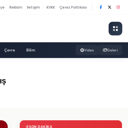
nye
Reklam
İletişim
KVKK
Çerez Politikası
|
Çevre
Bilim
Video
Galeri
ış
SON DAKIKA