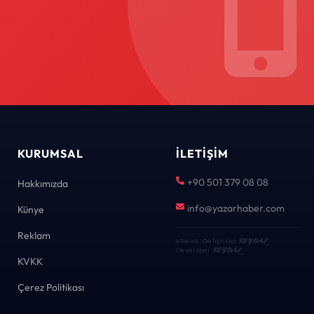
KURUMSAL
İLETIŞIM
+90 501 379 08 08
Hakkımızda
info@yazarhaber.com
Künye
Reklam
eNews · Geliştirici
KEYDAL
·
Developer
KEYDAL
KVKK
Çerez Politikası