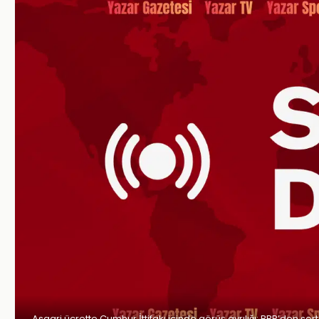
Asgari ücrette Cumhur İttifakı içinde görüş ayrılığı: BBP’den sert 