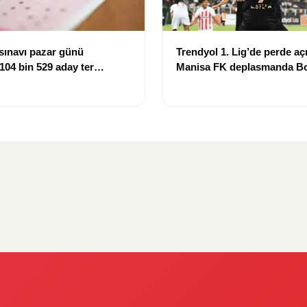
sınavı pazar günü
Trendyol 1. Lig’de perde açı
 104 bin 529 aday ter
Manisa FK deplasmanda Bo
mağlup etti