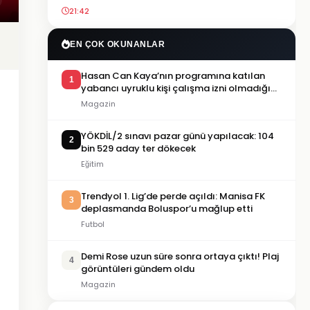
21:42
EN ÇOK OKUNANLAR
Hasan Can Kaya’nın programına katılan
1
yabancı uyruklu kişi çalışma izni olmadığı
gerekçesiyle gözaltına alındı
Magazin
YÖKDİL/2 sınavı pazar günü yapılacak: 104
2
bin 529 aday ter dökecek
Eğitim
Trendyol 1. Lig’de perde açıldı: Manisa FK
3
deplasmanda Boluspor’u mağlup etti
Futbol
Demi Rose uzun süre sonra ortaya çıktı! Plaj
4
görüntüleri gündem oldu
Magazin