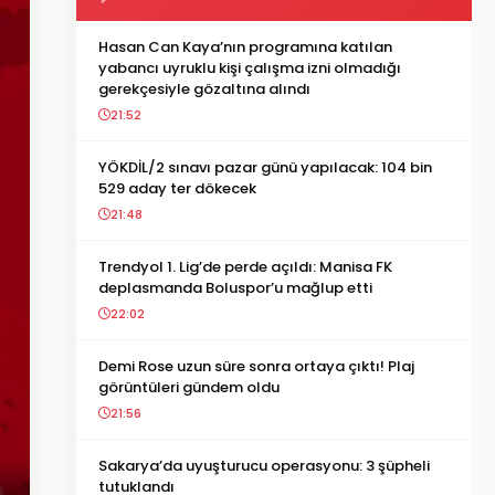
Hasan Can Kaya’nın programına katılan
yabancı uyruklu kişi çalışma izni olmadığı
gerekçesiyle gözaltına alındı
21:52
YÖKDİL/2 sınavı pazar günü yapılacak: 104 bin
529 aday ter dökecek
21:48
Trendyol 1. Lig’de perde açıldı: Manisa FK
deplasmanda Boluspor’u mağlup etti
22:02
Demi Rose uzun süre sonra ortaya çıktı! Plaj
görüntüleri gündem oldu
21:56
Sakarya’da uyuşturucu operasyonu: 3 şüpheli
tutuklandı