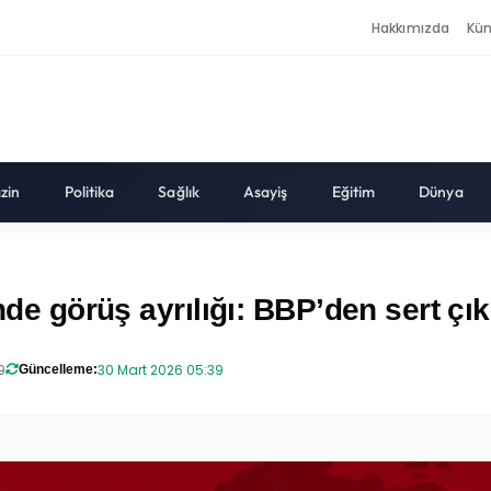
Hakkımızda
Kü
zin
Politika
Sağlık
Asayiş
Eğitim
Dünya
nde görüş ayrılığı: BBP’den sert çık
9
30 Mart 2026 05:39
Güncelleme: