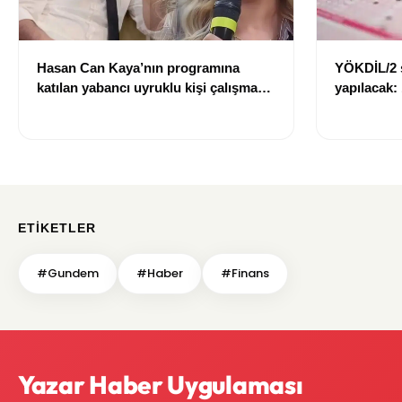
Hasan Can Kaya’nın programına
YÖKDİL/2 
katılan yabancı uyruklu kişi çalışma
yapılacak:
izni olmadığı gerekçesiyle gözaltına
dökecek
alındı
ETIKETLER
#Gundem
#Haber
#Finans
Yazar Haber Uygulaması