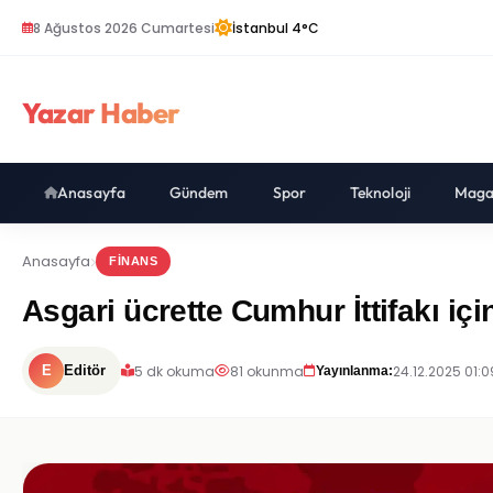
8 Ağustos 2026 Cumartesi
İstanbul 4°C
Yazar Haber
Anasayfa
Gündem
Spor
Teknoloji
Maga
Anasayfa
FINANS
Asgari ücrette Cumhur İttifakı içi
5 dk okuma
81 okunma
24.12.2025 01:0
E
Editör
Yayınlanma: