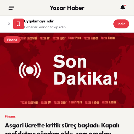
Yazar Haber
Uygulamayı İndir
İndir
Haberleri anında takip edin
Finans
Finans
Asgari ücrette kritik süreç başladı: Kapalı
zarf detayı gündem oldu, zam oranları