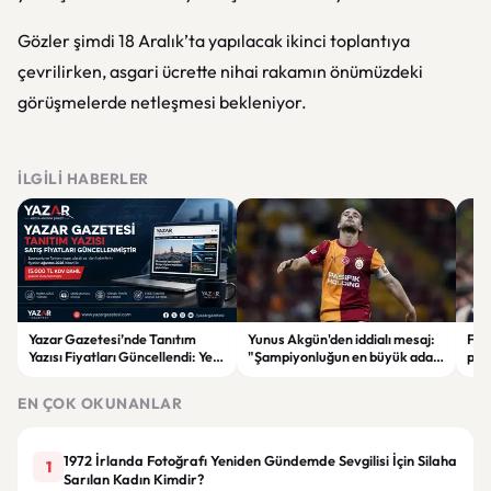
Gözler şimdi 18 Aralık’ta yapılacak ikinci toplantıya
çevrilirken, asgari ücrette nihai rakamın önümüzdeki
görüşmelerde netleşmesi bekleniyor.
İLGILI HABERLER
Yazar Gazetesi’nde Tanıtım
Yunus Akgün'den iddialı mesaj:
Fen
Yazısı Fiyatları Güncellendi: Yeni
"Şampiyonluğun en büyük adayı
plan
Fiyat 15 Bin TL
yine Galatasaray"
iddi
EN ÇOK OKUNANLAR
1972 İrlanda Fotoğrafı Yeniden Gündemde Sevgilisi İçin Silaha
1
Sarılan Kadın Kimdir?