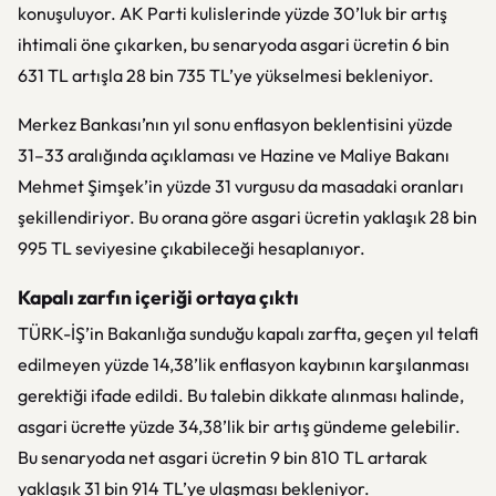
konuşuluyor. AK Parti kulislerinde yüzde 30’luk bir artış
ihtimali öne çıkarken, bu senaryoda asgari ücretin 6 bin
631 TL artışla 28 bin 735 TL’ye yükselmesi bekleniyor.
Merkez Bankası’nın yıl sonu enflasyon beklentisini yüzde
31–33 aralığında açıklaması ve Hazine ve Maliye Bakanı
Mehmet Şimşek’in yüzde 31 vurgusu da masadaki oranları
şekillendiriyor. Bu orana göre asgari ücretin yaklaşık 28 bin
995 TL seviyesine çıkabileceği hesaplanıyor.
Kapalı zarfın içeriği ortaya çıktı
TÜRK-İŞ’in Bakanlığa sunduğu kapalı zarfta, geçen yıl telafi
edilmeyen yüzde 14,38’lik enflasyon kaybının karşılanması
gerektiği ifade edildi. Bu talebin dikkate alınması halinde,
asgari ücrette yüzde 34,38’lik bir artış gündeme gelebilir.
Bu senaryoda net asgari ücretin 9 bin 810 TL artarak
yaklaşık 31 bin 914 TL’ye ulaşması bekleniyor.