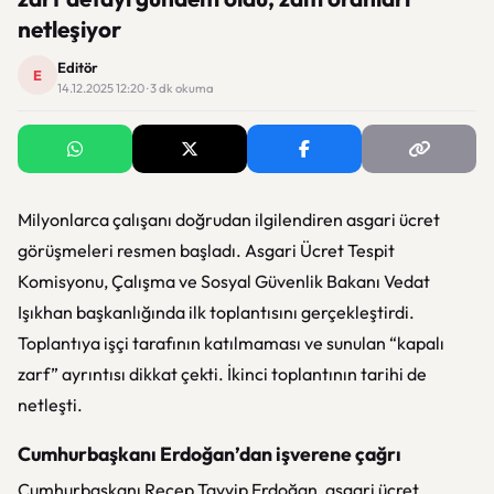
netleşiyor
Editör
E
14.12.2025 12:20 · 3 dk okuma
Milyonlarca çalışanı doğrudan ilgilendiren asgari ücret
görüşmeleri resmen başladı. Asgari Ücret Tespit
Komisyonu, Çalışma ve Sosyal Güvenlik Bakanı Vedat
Işıkhan başkanlığında ilk toplantısını gerçekleştirdi.
Toplantıya işçi tarafının katılmaması ve sunulan “kapalı
zarf” ayrıntısı dikkat çekti. İkinci toplantının tarihi de
netleşti.
Cumhurbaşkanı Erdoğan’dan işverene çağrı
Cumhurbaşkanı Recep Tayyip Erdoğan, asgari ücret