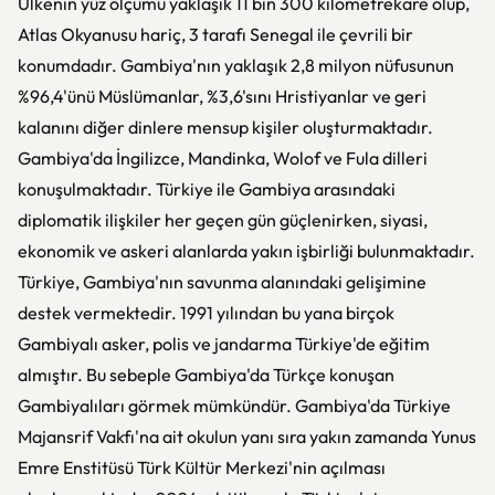
Ülkenin yüz ölçümü yaklaşık 11 bin 300 kilometrekare olup,
Atlas Okyanusu hariç, 3 tarafı Senegal ile çevrili bir
konumdadır. Gambiya'nın yaklaşık 2,8 milyon nüfusunun
%96,4'ünü Müslümanlar, %3,6'sını Hristiyanlar ve geri
kalanını diğer dinlere mensup kişiler oluşturmaktadır.
Gambiya'da İngilizce, Mandinka, Wolof ve Fula dilleri
konuşulmaktadır. Türkiye ile Gambiya arasındaki
diplomatik ilişkiler her geçen gün güçlenirken, siyasi,
ekonomik ve askeri alanlarda yakın işbirliği bulunmaktadır.
Türkiye, Gambiya'nın savunma alanındaki gelişimine
destek vermektedir. 1991 yılından bu yana birçok
Gambiyalı asker, polis ve jandarma Türkiye'de eğitim
almıştır. Bu sebeple Gambiya'da Türkçe konuşan
Gambiyalıları görmek mümkündür. Gambiya'da Türkiye
Majansrif Vakfı'na ait okulun yanı sıra yakın zamanda Yunus
Emre Enstitüsü Türk Kültür Merkezi'nin açılması