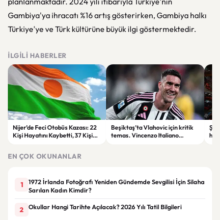
planlanmaktadır. 2024 yılı itibarıyla Türkiye'nin
Gambiya'ya ihracatı %16 artış gösterirken, Gambiya halkı
Türkiye'ye ve Türk kültürüne büyük ilgi göstermektedir.
İLGILI HABERLER
Nijer’de Feci Otobüs Kazası: 22
Beşiktaş’ta Vlahovic için kritik
Şehi
Kişi Hayatını Kaybetti, 37 Kişi
temas. Vincenzo Italiano
hak
Yaralandı
devreye girdi
Öde
yap
EN ÇOK OKUNANLAR
1972 İrlanda Fotoğrafı Yeniden Gündemde Sevgilisi İçin Silaha
1
Sarılan Kadın Kimdir?
Okullar Hangi Tarihte Açılacak? 2026 Yılı Tatil Bilgileri
2