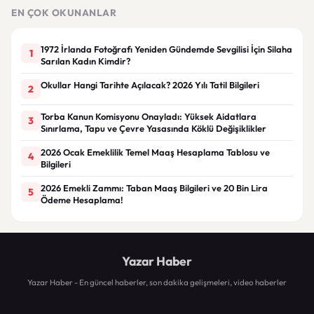
alıyor
yarışıyor
dön
EN ÇOK OKUNANLAR
1972 İrlanda Fotoğrafı Yeniden Gündemde Sevgilisi İçin Silaha
1
Sarılan Kadın Kimdir?
Okullar Hangi Tarihte Açılacak? 2026 Yılı Tatil Bilgileri
2
Torba Kanun Komisyonu Onayladı: Yüksek Aidatlara
3
Sınırlama, Tapu ve Çevre Yasasında Köklü Değişiklikler
2026 Ocak Emeklilik Temel Maaş Hesaplama Tablosu ve
4
Bilgileri
2026 Emekli Zammı: Taban Maaş Bilgileri ve 20 Bin Lira
5
Ödeme Hesaplama!
Yazar Haber
Yazar Haber - En güncel haberler, son dakika gelişmeleri, video haberler