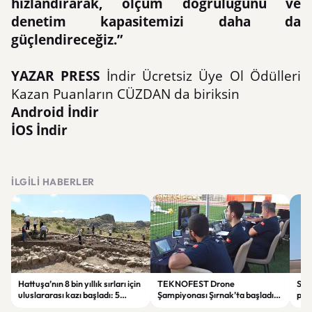
hızlandırarak, ölçüm doğruluğunu ve
denetim kapasitemizi daha da
güçlendireceğiz.”
YAZAR PRESS
İndir Ücretsiz Üye Ol Ödülleri
Kazan Puanların CÜZDAN da biriksin
Android İndir
İOS İndir
İLGILI HABERLER
Hattuşa’nın 8 bin yıllık sırları için
TEKNOFEST Drone
Siva
uluslararası kazı başladı: 5
Şampiyonası Şırnak’ta başladı:
plan
ülkeden 55 bilim insanı görev
Genç pilotlar teknoloji için
alan