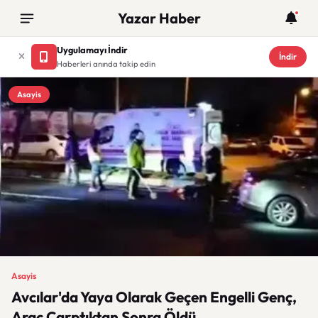
Yazar Haber
Uygulamayı İndir
İndir
Haberleri anında takip edin
Asayis
Asayis
Avcılar'da Yaya Olarak Geçen Engelli Genç,
Araç Çarptıktan Sonra Öldü