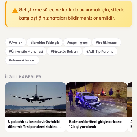
Geliştirme sürecine katkıda bulunmak için, sitede
karşılaştığınız hataları bildirmeniz önemlidir.
#Avcılar
#İbrahim Tekinışık
#engelli genç
#trafik kazası
#Üniversite Mahallesi
#Firuzköy Bulvarı
#Adli Tıp Kurumu
#otomobil kazası
İLGILI HABERLER
Uçak atık sularında virüs takibi
Batman’da tünel girişinde kaza:
Ada
dönemi: Yeni pandemi riskine
12 kişi yaralandı
Bel
karşı erken uyarı sistemi
yaşa
geliştiriliyor