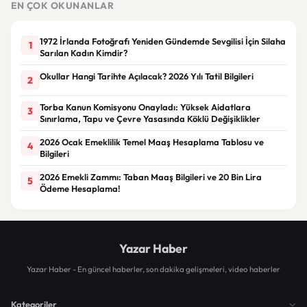
EN ÇOK OKUNANLAR
1972 İrlanda Fotoğrafı Yeniden Gündemde Sevgilisi İçin Silaha
1
Sarılan Kadın Kimdir?
Okullar Hangi Tarihte Açılacak? 2026 Yılı Tatil Bilgileri
2
Torba Kanun Komisyonu Onayladı: Yüksek Aidatlara
3
Sınırlama, Tapu ve Çevre Yasasında Köklü Değişiklikler
2026 Ocak Emeklilik Temel Maaş Hesaplama Tablosu ve
4
Bilgileri
2026 Emekli Zammı: Taban Maaş Bilgileri ve 20 Bin Lira
5
Ödeme Hesaplama!
Yazar Haber
Yazar Haber - En güncel haberler, son dakika gelişmeleri, video haberler
Kategoriler