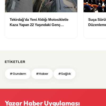
Tekirdağ’da Yeni Aldığı Motosikletle
Suça Sürük
Kaza Yapan 22 Yaşındaki Genç
Düzenleme
Hayatını Kaybetti
Edildi
ETIKETLER
#Gundem
#Haber
#Sağlık
Yazar Haber Uygulaması