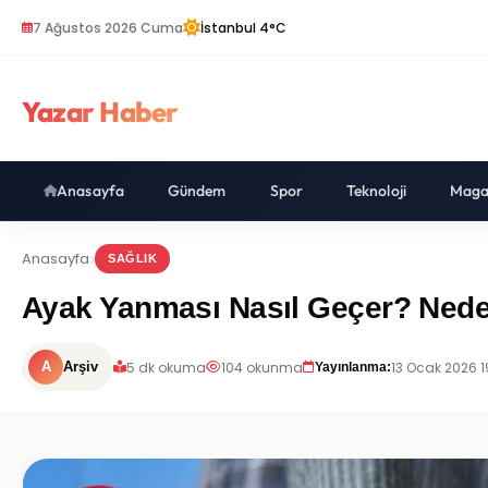
7 Ağustos 2026 Cuma
İstanbul 4°C
Yazar Haber
Anasayfa
Gündem
Spor
Teknoloji
Maga
Anasayfa
SAĞLIK
Ayak Yanması Nasıl Geçer? Neden
5 dk okuma
104 okunma
13 Ocak 2026 1
A
Arşiv
Yayınlanma: