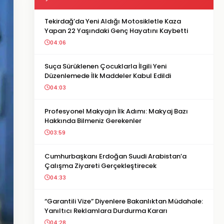
Tekirdağ’da Yeni Aldığı Motosikletle Kaza
Yapan 22 Yaşındaki Genç Hayatını Kaybetti
04:06
Suça Sürüklenen Çocuklarla İlgili Yeni
Düzenlemede İlk Maddeler Kabul Edildi
04:03
Profesyonel Makyajın İlk Adımı: Makyaj Bazı
Hakkında Bilmeniz Gerekenler
03:59
Cumhurbaşkanı Erdoğan Suudi Arabistan’a
Çalışma Ziyareti Gerçekleştirecek
04:33
“Garantili Vize” Diyenlere Bakanlıktan Müdahale:
Yanıltıcı Reklamlara Durdurma Kararı
04:28