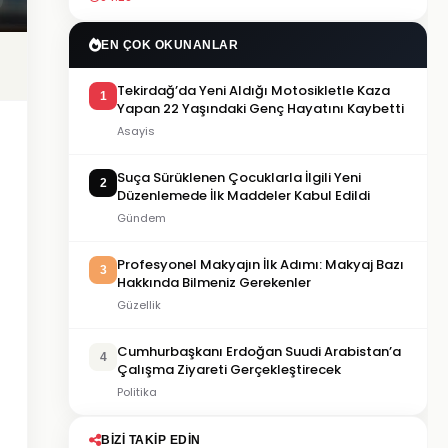
EN ÇOK OKUNANLAR
Tekirdağ’da Yeni Aldığı Motosikletle Kaza
1
Yapan 22 Yaşındaki Genç Hayatını Kaybetti
Asayis
Suça Sürüklenen Çocuklarla İlgili Yeni
2
Düzenlemede İlk Maddeler Kabul Edildi
Gündem
Profesyonel Makyajın İlk Adımı: Makyaj Bazı
3
Hakkında Bilmeniz Gerekenler
Güzellik
Cumhurbaşkanı Erdoğan Suudi Arabistan’a
4
Çalışma Ziyareti Gerçekleştirecek
Politika
BIZI TAKIP EDIN