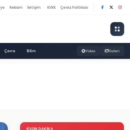
nye
Reklam
İletişim
KVKK
Çerez Politikası
|
Çevre
Bilim
Video
Galeri
SON DAKIKA