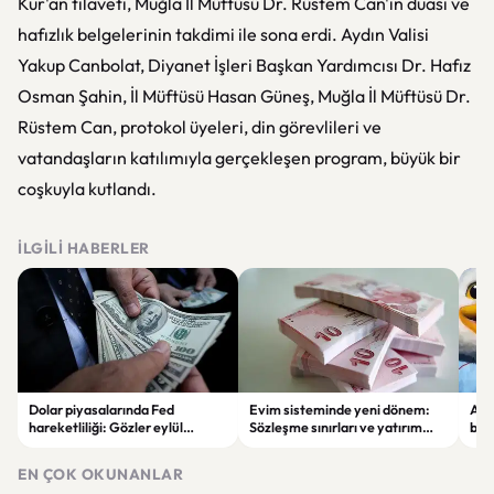
Kur'an tilaveti, Muğla İl Müftüsü Dr. Rüstem Can'ın duası ve
hafızlık belgelerinin takdimi ile sona erdi. Aydın Valisi
Yakup Canbolat, Diyanet İşleri Başkan Yardımcısı Dr. Hafız
Osman Şahin, İl Müftüsü Hasan Güneş, Muğla İl Müftüsü Dr.
Rüstem Can, protokol üyeleri, din görevlileri ve
vatandaşların katılımıyla gerçekleşen program, büyük bir
coşkuyla kutlandı.
İLGILI HABERLER
Dolar piyasalarında Fed
Evim sisteminde yeni dönem:
Alta
hareketliliği: Gözler eylül
Sözleşme sınırları ve yatırım
bell
ayındaki faiz kararında
kuralları değişti
Bil
duy
EN ÇOK OKUNANLAR