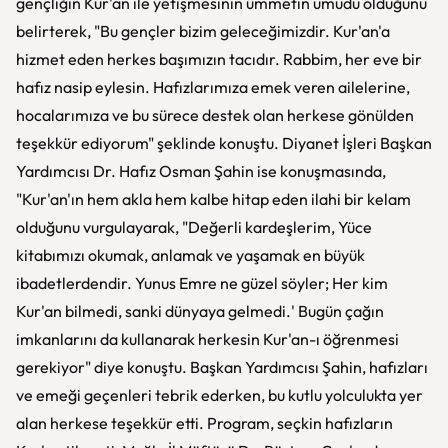
gençliğin Kur'an ile yetişmesinin ümmetin umudu olduğunu
belirterek, "Bu gençler bizim geleceğimizdir. Kur'an'a
hizmet eden herkes başımızın tacıdır. Rabbim, her eve bir
hafız nasip eylesin. Hafızlarımıza emek veren ailelerine,
hocalarımıza ve bu sürece destek olan herkese gönülden
teşekkür ediyorum" şeklinde konuştu. Diyanet İşleri Başkan
Yardımcısı Dr. Hafız Osman Şahin ise konuşmasında,
"Kur'an'ın hem akla hem kalbe hitap eden ilahi bir kelam
olduğunu vurgulayarak, "Değerli kardeşlerim, Yüce
kitabımızı okumak, anlamak ve yaşamak en büyük
ibadetlerdendir. Yunus Emre ne güzel söyler; Her kim
Kur'an bilmedi, sanki dünyaya gelmedi.' Bugün çağın
imkanlarını da kullanarak herkesin Kur'an-ı öğrenmesi
gerekiyor" diye konuştu. Başkan Yardımcısı Şahin, hafızları
ve emeği geçenleri tebrik ederken, bu kutlu yolculukta yer
alan herkese teşekkür etti. Program, seçkin hafızların