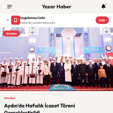
Yazar Haber
Uygulamayı İndir
İndir
Haberleri anında takip edin
Gündem
Gündem
Aydın'da Hafızlık İcazet Töreni
Gerçekleştirildi