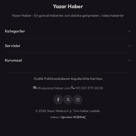
Yazar Haber
Yazar Haber - En güncel haberler, son dakika gelişmeleri, video haberler
Kategoriler
Servisler
Kurumsal
Gizlilik Politikası
Kullanım Koşulları
Site Haritası
info@yazarhaber.com
+90 501 379 08 08
© 2026 Yazar Medya A.Ş. Tüm hakları saklıdır.
Egemen KEYDAL
eNews |