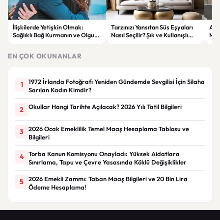
İlişkilerde Yetişkin Olmak:
Tarzınızı Yansıtan Süs Eşyaları
Az 
Sağlıklı Bağ Kurmanın ve Olgun
Nasıl Seçilir? Şık ve Kullanışlı
Mini
İletişimin Anahtarları
Dekorasyon Fikirleri
İlh
EN ÇOK OKUNANLAR
1972 İrlanda Fotoğrafı Yeniden Gündemde Sevgilisi İçin Silaha
1
Sarılan Kadın Kimdir?
Okullar Hangi Tarihte Açılacak? 2026 Yılı Tatil Bilgileri
2
2026 Ocak Emeklilik Temel Maaş Hesaplama Tablosu ve
3
Bilgileri
Torba Kanun Komisyonu Onayladı: Yüksek Aidatlara
4
Sınırlama, Tapu ve Çevre Yasasında Köklü Değişiklikler
2026 Emekli Zammı: Taban Maaş Bilgileri ve 20 Bin Lira
5
Ödeme Hesaplama!