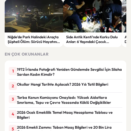
Niğde’de Park Halindeki Araçta
Side Antik Kenti’nde Korku Dolu
Avr
Şüpheli Ölüm: Sürücü Hayatını
Anlar: 6 Yaşındaki Çocuk
Dik
Kaybetti
Kuyudan Kurtarıldı
Yen
EN ÇOK OKUNANLAR
1972 İrlanda Fotoğrafı Yeniden Gündemde Sevgilisi İçin Silaha
1
Sarılan Kadın Kimdir?
Okullar Hangi Tarihte Açılacak? 2026 Yılı Tatil Bilgileri
2
Torba Kanun Komisyonu Onayladı: Yüksek Aidatlara
3
Sınırlama, Tapu ve Çevre Yasasında Köklü Değişiklikler
2026 Ocak Emeklilik Temel Maaş Hesaplama Tablosu ve
4
Bilgileri
2026 Emekli Zammı: Taban Maaş Bilgileri ve 20 Bin Lira
5