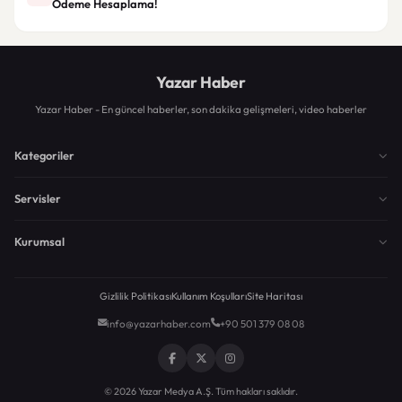
Ödeme Hesaplama!
Yazar Haber
Yazar Haber - En güncel haberler, son dakika gelişmeleri, video haberler
Kategoriler
Servisler
Kurumsal
Gizlilik Politikası
Kullanım Koşulları
Site Haritası
info@yazarhaber.com
+90 501 379 08 08
© 2026 Yazar Medya A.Ş. Tüm hakları saklıdır.