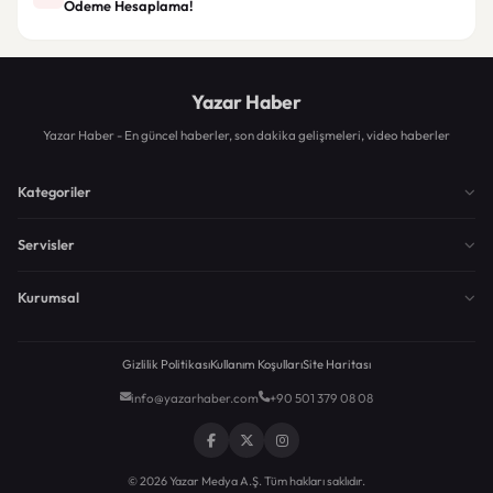
Ödeme Hesaplama!
Yazar Haber
Yazar Haber - En güncel haberler, son dakika gelişmeleri, video haberler
Kategoriler
Servisler
Kurumsal
Gizlilik Politikası
Kullanım Koşulları
Site Haritası
info@yazarhaber.com
+90 501 379 08 08
© 2026 Yazar Medya A.Ş. Tüm hakları saklıdır.