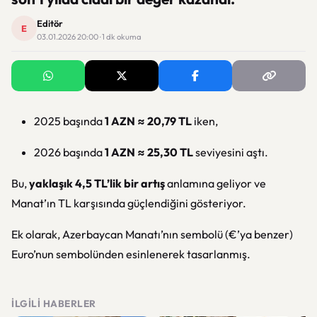
Editör
E
03.01.2026 20:00 · 1 dk okuma
2025 başında
1 AZN ≈ 20,79 TL
iken,
2026 başında
1 AZN ≈ 25,30 TL
seviyesini aştı.
Bu,
yaklaşık 4,5 TL’lik bir artış
anlamına geliyor ve
Manat’ın TL karşısında güçlendiğini gösteriyor.
Ek olarak, Azerbaycan Manatı’nın sembolü (€’ya benzer)
Euro’nun sembolünden esinlenerek tasarlanmış.
İLGILI HABERLER