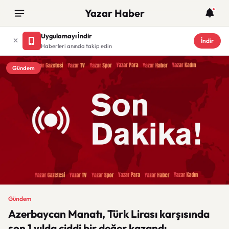
Yazar Haber
Uygulamayı İndir
İndir
Haberleri anında takip edin
Gündem
Gündem
Azerbaycan Manatı, Türk Lirası karşısında
son 1 yılda ciddi bir değer kazandı.