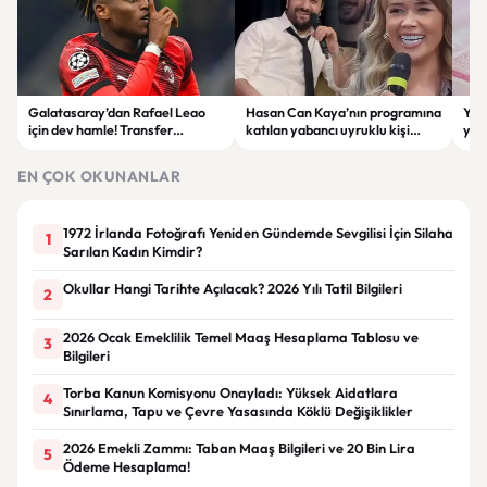
Galatasaray’dan Rafael Leao
Hasan Can Kaya’nın programına
YÖK
için dev hamle! Transfer
katılan yabancı uyruklu kişi
yap
görüşmeleri başladı
çalışma izni olmadığı
dök
gerekçesiyle gözaltına alındı
EN ÇOK OKUNANLAR
1972 İrlanda Fotoğrafı Yeniden Gündemde Sevgilisi İçin Silaha
1
Sarılan Kadın Kimdir?
Okullar Hangi Tarihte Açılacak? 2026 Yılı Tatil Bilgileri
2
2026 Ocak Emeklilik Temel Maaş Hesaplama Tablosu ve
3
Bilgileri
Torba Kanun Komisyonu Onayladı: Yüksek Aidatlara
4
Sınırlama, Tapu ve Çevre Yasasında Köklü Değişiklikler
2026 Emekli Zammı: Taban Maaş Bilgileri ve 20 Bin Lira
5
Ödeme Hesaplama!