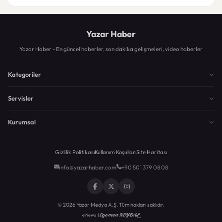
Yazar Haber
Yazar Haber - En güncel haberler, son dakika gelişmeleri, video haberler
Kategoriler
Servisler
Kurumsal
Gizlilik Politikası
Kullanım Koşulları
Site Haritası
info@yazarhaber.com
+90 501 379 08 08
© 2026 Yazar Medya A.Ş. Tüm hakları saklıdır.
Egemen KEYDAL
eNews |