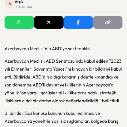
Arşiv
A
· 3 dk okuma
Azerbaycan Meclisi'nin ABD'ye sert tepkisi
Azerbaycan Meclisi, ABD Senatosu'nda kabul edilen "2023
yılı Ermenileri Savunma Yasası"nı kınayan bir bildiriyi kabul
etti. Bildiride, ABD'nin aldığı kararın şiddetle kınandığı ve
son dönemde ABD'li devlet yetkililerinin Azerbaycan'a
yönelik "ön yargılı görüşlerini iki ülke arasındaki stratejik
ilişkilere ciddi bir darbe olarak değerlendirildiği" belirtildi.
Bildiride, "Söz konusu kanunun kabul edilmesi ve
Azerbaycan'a yöneltilen asılsız suçlamalar, bölgede barış