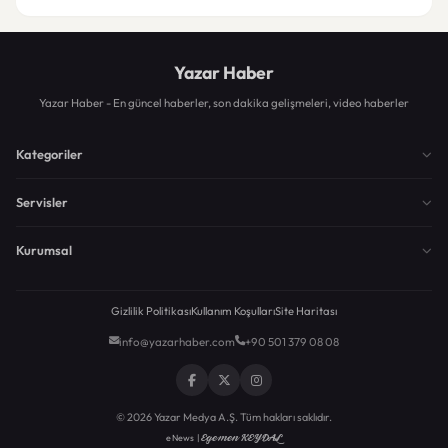
Yazar Haber
Yazar Haber - En güncel haberler, son dakika gelişmeleri, video haberler
Kategoriler
Servisler
Kurumsal
Gizlilik Politikası
Kullanım Koşulları
Site Haritası
info@yazarhaber.com
+90 501 379 08 08
© 2026 Yazar Medya A.Ş. Tüm hakları saklıdır.
Egemen KEYDAL
eNews |