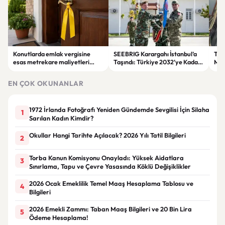
Konutlarda emlak vergisine
SEEBRIG Karargahı İstanbul’a
Teki
esas metrekare maliyetleri
Taşındı: Türkiye 2032’ye Kadar
Mot
yeniden belirlendi
Ev Sahibi Olacak
Yaş
Kay
EN ÇOK OKUNANLAR
1972 İrlanda Fotoğrafı Yeniden Gündemde Sevgilisi İçin Silaha
1
Sarılan Kadın Kimdir?
Okullar Hangi Tarihte Açılacak? 2026 Yılı Tatil Bilgileri
2
Torba Kanun Komisyonu Onayladı: Yüksek Aidatlara
3
Sınırlama, Tapu ve Çevre Yasasında Köklü Değişiklikler
2026 Ocak Emeklilik Temel Maaş Hesaplama Tablosu ve
4
Bilgileri
2026 Emekli Zammı: Taban Maaş Bilgileri ve 20 Bin Lira
5
Ödeme Hesaplama!