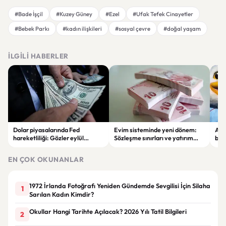
#Bade İşçil
#Kuzey Güney
#Ezel
#Ufak Tefek Cinayetler
#Bebek Parkı
#kadın ilişkileri
#sosyal çevre
#doğal yaşam
İLGILI HABERLER
Dolar piyasalarında Fed
Evim sisteminde yeni dönem:
Alta
hareketliliği: Gözler eylül
Sözleşme sınırları ve yatırım
bell
ayındaki faiz kararında
kuralları değişti
Bil
duy
EN ÇOK OKUNANLAR
1972 İrlanda Fotoğrafı Yeniden Gündemde Sevgilisi İçin Silaha
1
Sarılan Kadın Kimdir?
Okullar Hangi Tarihte Açılacak? 2026 Yılı Tatil Bilgileri
2