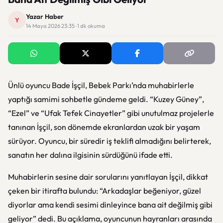
Yazar Haber
Y
14 Mayıs 2026 23:35 · 1 dk okuma
Ünlü oyuncu Bade İşçil, Bebek Parkı’nda muhabirlerle
yaptığı samimi sohbetle gündeme geldi. “Kuzey Güney”,
“Ezel” ve “Ufak Tefek Cinayetler” gibi unutulmaz projelerle
tanınan İşçil, son dönemde ekranlardan uzak bir yaşam
sürüyor. Oyuncu, bir süredir iş teklifi almadığını belirterek,
sanatın her dalına ilgisinin sürdüğünü ifade etti.
Muhabirlerin sesine dair sorularını yanıtlayan İşçil, dikkat
çeken bir itirafta bulundu: “Arkadaşlar beğeniyor, güzel
diyorlar ama kendi sesimi dinleyince bana ait değilmiş gibi
geliyor” dedi. Bu açıklama, oyuncunun hayranları arasında