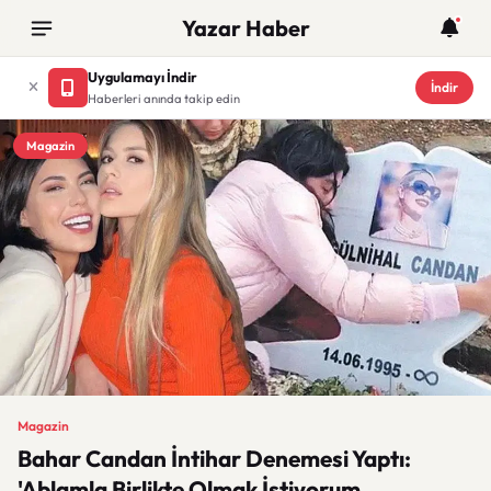
Yazar Haber
Uygulamayı İndir
İndir
Haberleri anında takip edin
Magazin
Magazin
Bahar Candan İntihar Denemesi Yaptı:
'Ablamla Birlikte Olmak İstiyorum