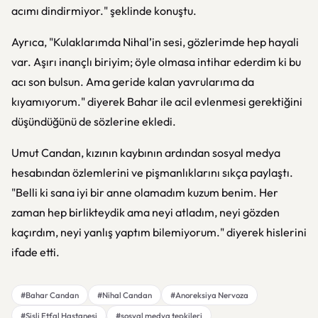
acımı dindirmiyor." şeklinde konuştu.
Ayrıca, "Kulaklarımda Nihal’in sesi, gözlerimde hep hayali
var. Aşırı inançlı biriyim; öyle olmasa intihar ederdim ki bu
acı son bulsun. Ama geride kalan yavrularıma da
kıyamıyorum." diyerek Bahar ile acil evlenmesi gerektiğini
düşündüğünü de sözlerine ekledi.
Umut Candan, kızının kaybının ardından sosyal medya
hesabından özlemlerini ve pişmanlıklarını sıkça paylaştı.
"Belli ki sana iyi bir anne olamadım kuzum benim. Her
zaman hep birlikteydik ama neyi atladım, neyi gözden
kaçırdım, neyi yanlış yaptım bilemiyorum." diyerek hislerini
ifade etti.
#Bahar Candan
#Nihal Candan
#Anoreksiya Nervoza
#Şişli Etfal Hastanesi
#sosyal medya tepkileri