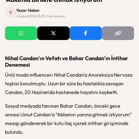
Yazar Haber
Y
4 Şubat 2026 15:05 · 3 dk okuma
Nihal Candan'ın Vefatı ve Bahar Candan'ın İntihar
Denemesi
Ünlü moda influencerı Nihal Candan'a Anoreksiya Nervoza
teşhisi konulmuştu. Uzun bir süre bu hastalıkla savaşan
Candan, 20 Haziran'da hastanede hayatını kaybetti.
Sosyal medyada tanınan Bahar Candan, önceki gece
annesi Umut Candan’a “Ablamın yanına gitmek istiyorum”
mesajı göndererek bir kutu ilaç içerek intihar girişiminde
bulundu.