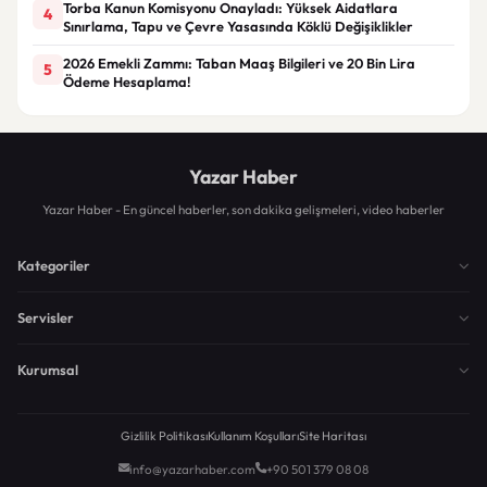
Torba Kanun Komisyonu Onayladı: Yüksek Aidatlara
4
Sınırlama, Tapu ve Çevre Yasasında Köklü Değişiklikler
2026 Emekli Zammı: Taban Maaş Bilgileri ve 20 Bin Lira
5
Ödeme Hesaplama!
Yazar Haber
Yazar Haber - En güncel haberler, son dakika gelişmeleri, video haberler
Kategoriler
Servisler
Kurumsal
Gizlilik Politikası
Kullanım Koşulları
Site Haritası
info@yazarhaber.com
+90 501 379 08 08