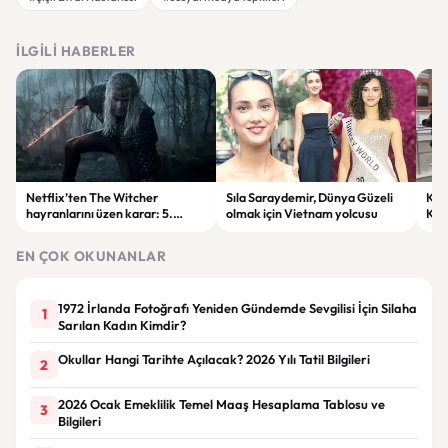
İLGILI HABERLER
Netflix’ten The Witcher
Sıla Saraydemir, Dünya Güzeli
Kony
hayranlarını üzen karar: 5.
olmak için Vietnam yolcusu
Kar
sezon ertelendi
EN ÇOK OKUNANLAR
1972 İrlanda Fotoğrafı Yeniden Gündemde Sevgilisi İçin Silaha
1
Sarılan Kadın Kimdir?
Okullar Hangi Tarihte Açılacak? 2026 Yılı Tatil Bilgileri
2
2026 Ocak Emeklilik Temel Maaş Hesaplama Tablosu ve
3
Bilgileri