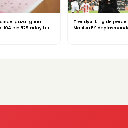
 sınavı pazar günü
Trendyol 1. Lig’de perde 
: 104 bin 529 aday ter
Manisa FK deplasmand
Boluspor’u mağlup etti