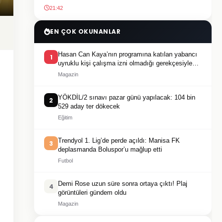
21:42
EN ÇOK OKUNANLAR
Hasan Can Kaya’nın programına katılan yabancı
1
uyruklu kişi çalışma izni olmadığı gerekçesiyle
gözaltına alındı
Magazin
YÖKDİL/2 sınavı pazar günü yapılacak: 104 bin
2
529 aday ter dökecek
Eğitim
Trendyol 1. Lig’de perde açıldı: Manisa FK
3
deplasmanda Boluspor’u mağlup etti
Futbol
Demi Rose uzun süre sonra ortaya çıktı! Plaj
4
görüntüleri gündem oldu
Magazin