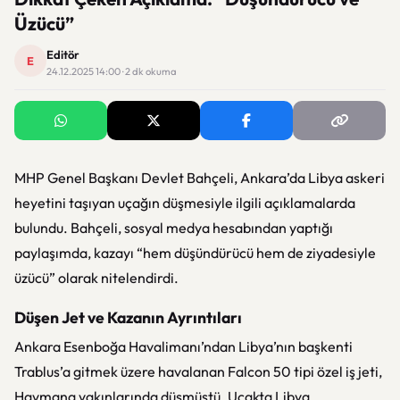
Üzücü”
Editör
E
24.12.2025 14:00 · 2 dk okuma
MHP Genel Başkanı Devlet Bahçeli, Ankara’da Libya askeri
heyetini taşıyan uçağın düşmesiyle ilgili açıklamalarda
bulundu. Bahçeli, sosyal medya hesabından yaptığı
paylaşımda, kazayı “hem düşündürücü hem de ziyadesiyle
üzücü” olarak nitelendirdi.
Düşen Jet ve Kazanın Ayrıntıları
Ankara Esenboğa Havalimanı’ndan Libya’nın başkenti
Trablus’a gitmek üzere havalanan Falcon 50 tipi özel iş jeti,
Haymana yakınlarında düşmüştü. Uçakta Libya