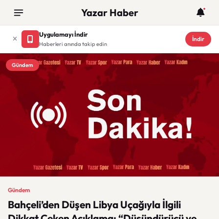
Yazar Haber
Uygulamayı İndir
İndir
Haberleri anında takip edin
Gündem
Gündem
Bahçeli’den Düşen Libya Uçağıyla İlgili
Dikkat Çeken Açıklama: “Düşündürücü ve