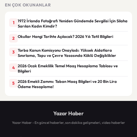
EN ÇOK OKUNANLAR
1972 İrlanda Fotoğrafı Yeniden Gündemde Sevgilisi İçin Silaha
1
Sarılan Kadın Kimdir?
Okullar Hangi Tarihte Açılacak? 2026 Yılı Tatil Bilgileri
2
Torba Kanun Komisyonu Onayladı: Yüksek Aidatlara
3
Sınırlama, Tapu ve Çevre Yasasında Köklü Değişiklikler
2026 Ocak Emeklilik Temel Maaş Hesaplama Tablosu ve
4
Bilgileri
2026 Emekli Zammı: Taban Maaş Bilgileri ve 20 Bin Lira
5
Ödeme Hesaplama!
Yazar Haber
Yazar Haber - En güncel haberler, son dakika gelişmeleri, video haberler