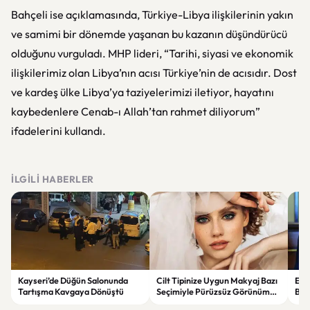
Bahçeli ise açıklamasında, Türkiye-Libya ilişkilerinin yakın
ve samimi bir dönemde yaşanan bu kazanın düşündürücü
olduğunu vurguladı. MHP lideri, “Tarihi, siyasi ve ekonomik
ilişkilerimiz olan Libya’nın acısı Türkiye’nin de acısıdır. Dost
ve kardeş ülke Libya’ya taziyelerimizi iletiyor, hayatını
kaybedenlere Cenab-ı Allah’tan rahmet diliyorum”
ifadelerini kullandı.
İLGILI HABERLER
Kayseri’de Düğün Salonunda
Cilt Tipinize Uygun Makyaj Bazı
Erd
Tartışma Kavgaya Dönüştü
Seçimiyle Pürüzsüz Görünümün
Bir
Sırları
“Te