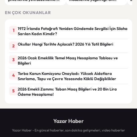
Sözleşme limitleri değişti
siparişler 100 bini geçti
ser
göre
EN ÇOK OKUNANLAR
1972 İrlanda Fotoğrafı Yeniden Gündemde Sevgilisi İçin Silaha
1
Sarılan Kadın Kimdir?
Okullar Hangi Tarihte Açılacak? 2026 Yılı Tatil Bilgileri
2
2026 Ocak Emeklilik Temel Maaş Hesaplama Tablosu ve
3
Bilgileri
Torba Kanun Komisyonu Onayladı: Yüksek Aidatlara
4
Sınırlama, Tapu ve Çevre Yasasında Köklü Değişiklikler
2026 Emekli Zammı: Taban Maaş Bilgileri ve 20 Bin Lira
5
Ödeme Hesaplama!
Yazar Haber
Yazar Haber - En güncel haberler, son dakika gelişmeleri, video haberler