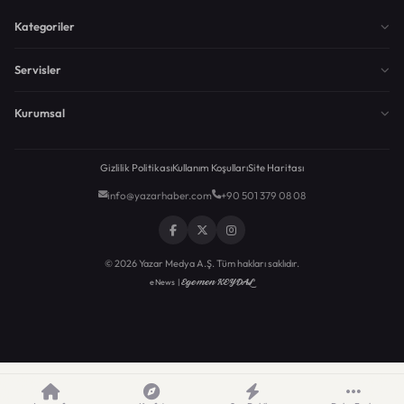
Kategoriler
Servisler
Kurumsal
Gizlilik Politikası
Kullanım Koşulları
Site Haritası
info@yazarhaber.com
+90 501 379 08 08
© 2026 Yazar Medya A.Ş. Tüm hakları saklıdır.
Egemen KEYDAL
eNews |