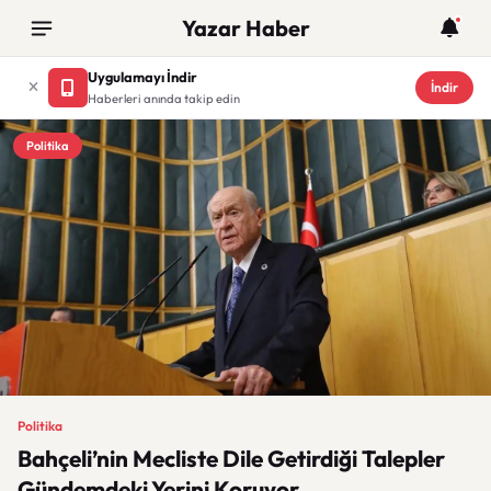
Yazar Haber
Uygulamayı İndir
İndir
Haberleri anında takip edin
Politika
Politika
Bahçeli’nin Mecliste Dile Getirdiği Talepler
Gündemdeki Yerini Koruyor