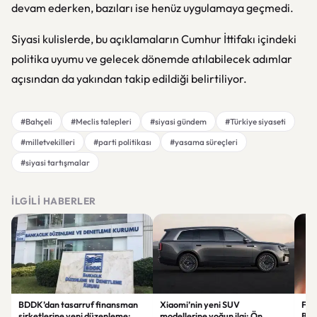
devam ederken, bazıları ise henüz uygulamaya geçmedi.
Siyasi kulislerde, bu açıklamaların Cumhur İttifakı içindeki
politika uyumu ve gelecek dönemde atılabilecek adımlar
açısından da yakından takip edildiği belirtiliyor.
#Bahçeli
#Meclis talepleri
#siyasi gündem
#Türkiye siyaseti
#milletvekilleri
#parti politikası
#yasama süreçleri
#siyasi tartışmalar
İLGILI HABERLER
BDDK’dan tasarruf finansman
Xiaomi’nin yeni SUV
Fati
şirketlerine yeni düzenleme:
modellerine yoğun ilgi: Ön
Beş