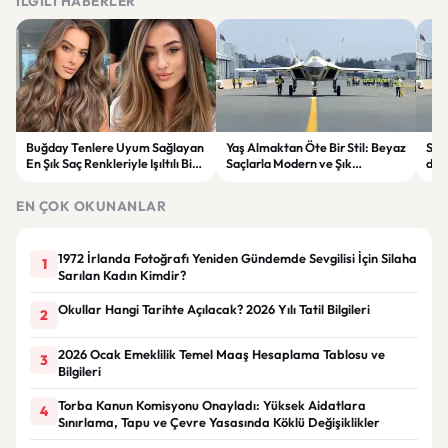
İLGILI HABERLER
Buğday Tenlere Uyum Sağlayan
Yaş Almaktan Öte Bir Stil: Beyaz
Sav
En Şık Saç Renkleriyle Işıltılı Bir
Saçlarla Modern ve Şık
döne
Görünüm
Görünüm Önerileri
çatı
EN ÇOK OKUNANLAR
1972 İrlanda Fotoğrafı Yeniden Gündemde Sevgilisi İçin Silaha
1
Sarılan Kadın Kimdir?
Okullar Hangi Tarihte Açılacak? 2026 Yılı Tatil Bilgileri
2
2026 Ocak Emeklilik Temel Maaş Hesaplama Tablosu ve
3
Bilgileri
Torba Kanun Komisyonu Onayladı: Yüksek Aidatlara
4
Sınırlama, Tapu ve Çevre Yasasında Köklü Değişiklikler