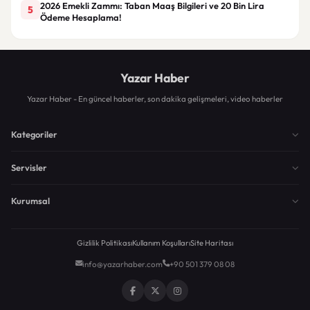
2026 Emekli Zammı: Taban Maaş Bilgileri ve 20 Bin Lira
5
Ödeme Hesaplama!
Yazar Haber
Yazar Haber - En güncel haberler, son dakika gelişmeleri, video haberler
Kategoriler
Servisler
Kurumsal
Gizlilik Politikası
Kullanım Koşulları
Site Haritası
info@yazarhaber.com
+90 501 379 08 08