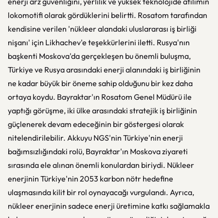
enerji arz güvenliğini, yerlilik ve yüksek teknolojide atılımın
lokomotifi olarak gördüklerini belirtti. Rosatom tarafından
kendisine verilen 'nükleer alandaki uluslararası iş birliği
nişanı' için Likhachev'e teşekkürlerini iletti. Rusya'nın
başkenti Moskova'da gerçekleşen bu önemli buluşma,
Türkiye ve Rusya arasındaki enerji alanındaki iş birliğinin
ne kadar büyük bir öneme sahip olduğunu bir kez daha
ortaya koydu. Bayraktar'ın Rosatom Genel Müdürü ile
yaptığı görüşme, iki ülke arasındaki stratejik iş birliğinin
güçlenerek devam edeceğinin bir göstergesi olarak
nitelendirilebilir. Akkuyu NGS'nin Türkiye'nin enerji
bağımsızlığındaki rolü, Bayraktar'ın Moskova ziyareti
sırasında ele alınan önemli konulardan biriydi. Nükleer
enerjinin Türkiye'nin 2053 karbon nötr hedefine
ulaşmasında kilit bir rol oynayacağı vurgulandı. Ayrıca,
nükleer enerjinin sadece enerji üretimine katkı sağlamakla