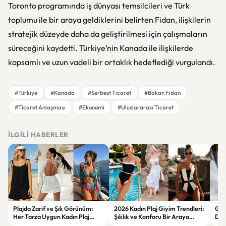
Toronto programında iş dünyası temsilcileri ve Türk
toplumu ile bir araya geldiklerini belirten Fidan, ilişkilerin
stratejik düzeyde daha da geliştirilmesi için çalışmaların
süreceğini kaydetti. Türkiye’nin Kanada ile ilişkilerde
kapsamlı ve uzun vadeli bir ortaklık hedeflediği vurgulandı.
#Türkiye
#Kanada
#Serbest Ticaret
#Bakan Fidan
#Ticaret Anlaşması
#Ekonomi
#Uluslararası Ticaret
İLGILI HABERLER
Plajda Zarif ve Şık Görünüm:
2026 Kadın Plaj Giyim Trendleri:
Güz
Her Tarza Uygun Kadın Plaj
Şıklık ve Konforu Bir Araya
Dön
Giyim Önerileri
Getiren Modeller
Bakı