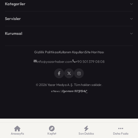
Kategoriler
Servisler
Kurumsal
Gizlilik Politikası
Kullanım Koşulları
Site Haritası
info@yazarhaber.com
+90 501 379 08 08
© 2026 Yazar Medya A.Ş. Tüm hakları saklıdır.
Egemen KEYDAL
eNews |
Anasayfa
Keşfet
Son Dakika
Daha Fazla