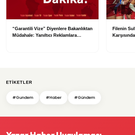
“Garantili Vize” Diyenlere Bakanlıktan
Filenin Su
Müdahale: Yanıltıcı Reklamlara
Karşısınd
Durdurma Kararı
ETIKETLER
#Gundem
#Haber
#Gündem
Yazar Haber Uygulaması