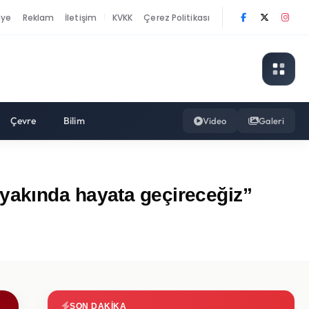
nye
Reklam
İletişim
KVKK
Çerez Politikası
|
Çevre
Bilim
Video
Galeri
yakında hayata geçireceğiz”
SON DAKIKA