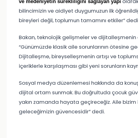
olarak 
ve medeniyetin sürekliliğini sağlayan yapı
bilincimizin ve aidiyet duygumuzun ilk öğrenild
bireyleri değil, toplumun tamamını etkiler” dedi
Bakan, teknolojik gelişmeler ve dijitalleşmenin a
“Günümüzde klasik aile sorunlarının ötesine geç
Dijitalleşme, bireyselleşmenin artışı ve toplumsa
içeriklerle karşılaşması gibi yeni sorunların kayn
Sosyal medya düzenlemesi hakkında da konuşa
dijital ortam sunmak. Bu doğrultuda çocuk güv
yakın zamanda hayata geçireceğiz. Aile bizim içi
geleceğimizin güvencesidir” dedi.