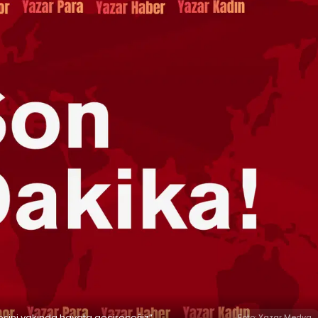
sini yakında hayata geçireceğiz”
Foto: Yazar Medya