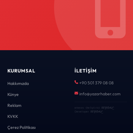
KURUMSAL
İLETIŞIM
+90 501 379 08 08
Hakkımızda
info@yazarhaber.com
Künye
Reklam
eNews · Geliştirici
KEYDAL
·
Developer
KEYDAL
KVKK
Çerez Politikası