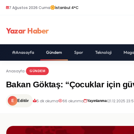
7 Ağustos 2026 Cuma
İstanbul 4°C
Yazar Haber
Anasayfa
Gündem
Spor
Teknoloji
Maga
Anasayfa
GÜNDEM
Bakan Göktaş: “Çocuklar için gü
5 dk okuma
66 okunma
21.12.2025 23:5
E
Editör
Yayınlanma: