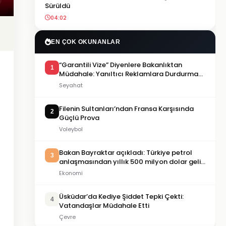
Sürüldü
04:02
EN ÇOK OKUNANLAR
“Garantili Vize” Diyenlere Bakanlıktan
1
Müdahale: Yanıltıcı Reklamlara Durdurma
Kararı
Seyahat
Filenin Sultanları’ndan Fransa Karşısında
2
Güçlü Prova
Voleybol
Bakan Bayraktar açıkladı: Türkiye petrol
3
anlaşmasından yıllık 500 milyon dolar gelir
sağlayacak
Ekonomi
Üsküdar’da Kediye Şiddet Tepki Çekti:
4
Vatandaşlar Müdahale Etti
Çevre