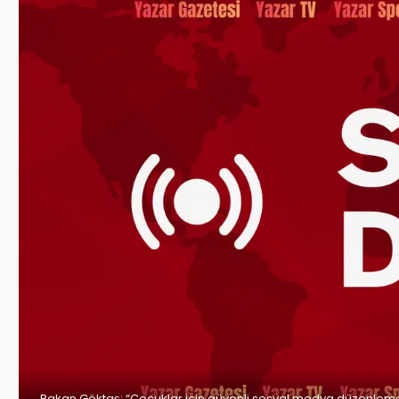
Bakan Göktaş: “Çocuklar için güvenli sosyal medya düzenleme