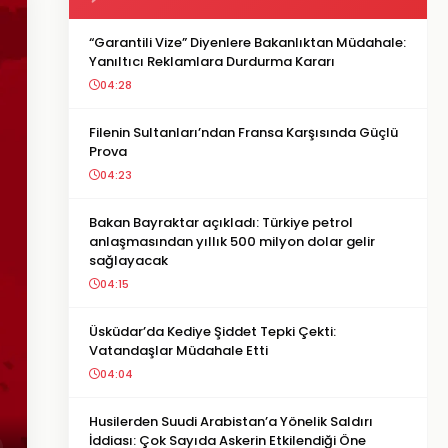
“Garantili Vize” Diyenlere Bakanlıktan Müdahale:
Yanıltıcı Reklamlara Durdurma Kararı
04:28
Filenin Sultanları’ndan Fransa Karşısında Güçlü
Prova
04:23
Bakan Bayraktar açıkladı: Türkiye petrol
anlaşmasından yıllık 500 milyon dolar gelir
sağlayacak
04:15
Üsküdar’da Kediye Şiddet Tepki Çekti:
Vatandaşlar Müdahale Etti
04:04
Husilerden Suudi Arabistan’a Yönelik Saldırı
İddiası: Çok Sayıda Askerin Etkilendiği Öne