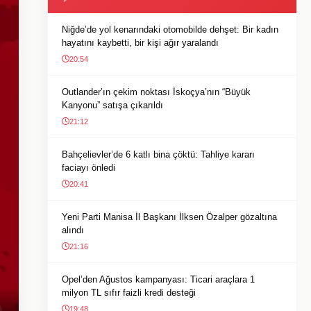
Niğde’de yol kenarındaki otomobilde dehşet: Bir kadın
hayatını kaybetti, bir kişi ağır yaralandı
20:54
Outlander’ın çekim noktası İskoçya’nın “Büyük
Kanyonu” satışa çıkarıldı
21:12
Bahçelievler’de 6 katlı bina çöktü: Tahliye kararı
faciayı önledi
20:41
Yeni Parti Manisa İl Başkanı İlksen Özalper gözaltına
alındı
21:16
Opel’den Ağustos kampanyası: Ticari araçlara 1
milyon TL sıfır faizli kredi desteği
19:48