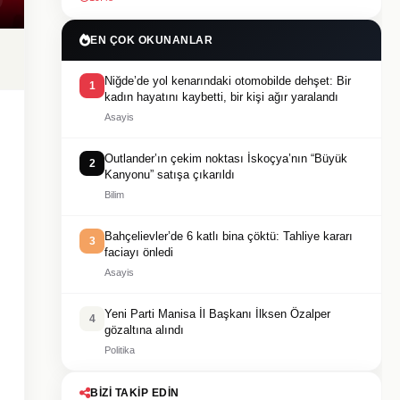
EN ÇOK OKUNANLAR
Niğde’de yol kenarındaki otomobilde dehşet: Bir
1
kadın hayatını kaybetti, bir kişi ağır yaralandı
Asayis
Outlander’ın çekim noktası İskoçya’nın “Büyük
2
Kanyonu” satışa çıkarıldı
Bilim
Bahçelievler’de 6 katlı bina çöktü: Tahliye kararı
3
faciayı önledi
Asayis
Yeni Parti Manisa İl Başkanı İlksen Özalper
4
gözaltına alındı
Politika
BIZI TAKIP EDIN