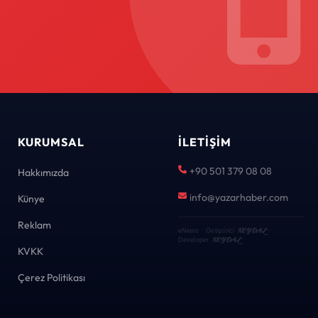
KURUMSAL
İLETIŞIM
+90 501 379 08 08
Hakkımızda
info@yazarhaber.com
Künye
Reklam
KEYDAL
eNews · Geliştirici
·
KEYDAL
Developer
KVKK
Çerez Politikası