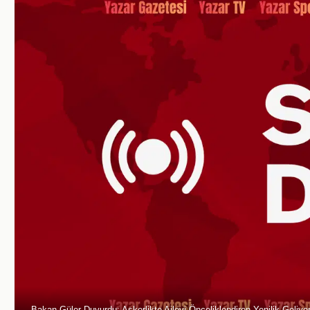
Bakan Güler Duyurdu: Askerlikte Aileyi Önceliklendiren Yenilik Geliyo