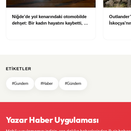
Niğde’de yol kenarındaki otomobilde
Outlander’
dehşet: Bir kadın hayatını kaybetti, bir
İskoçya’n
kişi ağır yaralandı
çıkarıldı
ETIKETLER
#Gundem
#Haber
#Gündem
Yazar Haber Uygulaması
Mobil uygulamamızı indirin, son dakika haberlerinden ilk siz haber