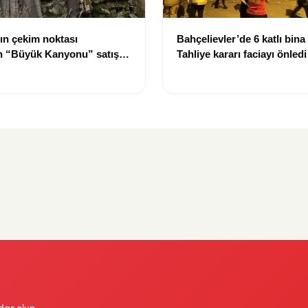
ın çekim noktası
Bahçelievler’de 6 katlı bina
ın “Büyük Kanyonu” satışa
Tahliye kararı faciayı önledi
dar olun.