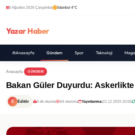
5 Ağustos 2026 Çarşamba
İstanbul 4°C
Yazar Haber
Anasayfa
Gündem
Spor
Teknoloji
Maga
Anasayfa
GÜNDEM
Bakan Güler Duyurdu: Askerlikte 
E
Editör
5 dk okuma
64 okunma
Yayınlanma:
21.12.2025 20:00