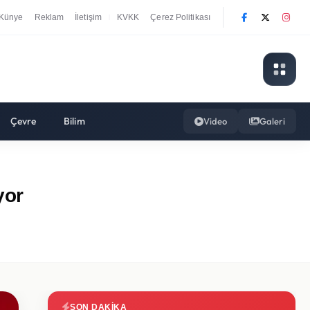
Künye
Reklam
İletişim
KVKK
Çerez Politikası
|
Çevre
Bilim
Video
Galeri
yor
SON DAKIKA