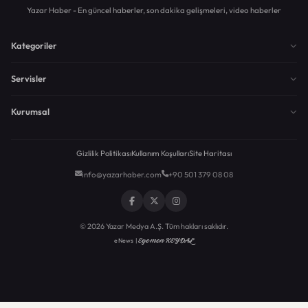
Yazar Haber - En güncel haberler, son dakika gelişmeleri, video haberler
Kategoriler
Servisler
Kurumsal
Gizlilik Politikası
Kullanım Koşulları
Site Haritası
info@yazarhaber.com
+90 501 379 08 08
© 2026 Yazar Medya A.Ş. Tüm hakları saklıdır.
Egemen KEYDAL
eNews |