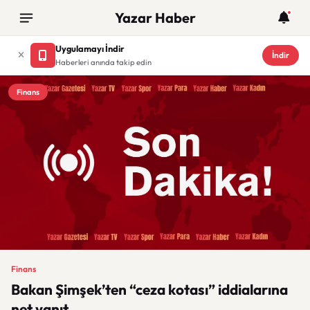
Yazar Haber
Uygulamayı İndir
İndir
Haberleri anında takip edin
Finans
Finans
Bakan Şimşek’ten “ceza kotası” iddialarına
net yanıt