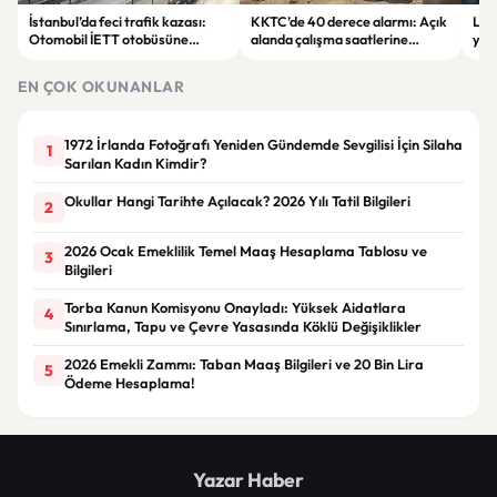
İstanbul’da feci trafik kazası:
KKTC’de 40 derece alarmı: Açık
LGS
Otomobil İETT otobüsüne
alanda çalışma saatlerine
yük
çarptı, 3 kişi hayatını kaybetti
sıcaklık düzenlemesi
lise
EN ÇOK OKUNANLAR
1972 İrlanda Fotoğrafı Yeniden Gündemde Sevgilisi İçin Silaha
1
Sarılan Kadın Kimdir?
Okullar Hangi Tarihte Açılacak? 2026 Yılı Tatil Bilgileri
2
2026 Ocak Emeklilik Temel Maaş Hesaplama Tablosu ve
3
Bilgileri
Torba Kanun Komisyonu Onayladı: Yüksek Aidatlara
4
Sınırlama, Tapu ve Çevre Yasasında Köklü Değişiklikler
2026 Emekli Zammı: Taban Maaş Bilgileri ve 20 Bin Lira
5
Ödeme Hesaplama!
Yazar Haber