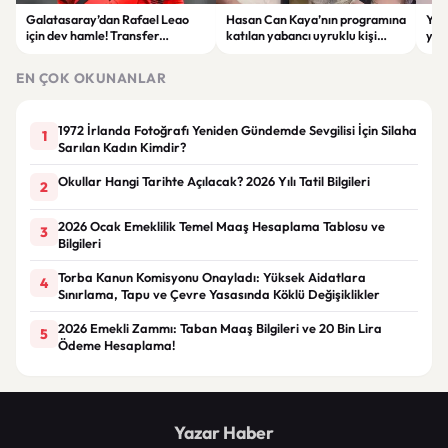
Galatasaray’dan Rafael Leao
Hasan Can Kaya’nın programına
YÖK
için dev hamle! Transfer
katılan yabancı uyruklu kişi
yap
görüşmeleri başladı
çalışma izni olmadığı
dök
gerekçesiyle gözaltına alındı
EN ÇOK OKUNANLAR
1972 İrlanda Fotoğrafı Yeniden Gündemde Sevgilisi İçin Silaha
1
Sarılan Kadın Kimdir?
Okullar Hangi Tarihte Açılacak? 2026 Yılı Tatil Bilgileri
2
2026 Ocak Emeklilik Temel Maaş Hesaplama Tablosu ve
3
Bilgileri
Torba Kanun Komisyonu Onayladı: Yüksek Aidatlara
4
Sınırlama, Tapu ve Çevre Yasasında Köklü Değişiklikler
2026 Emekli Zammı: Taban Maaş Bilgileri ve 20 Bin Lira
5
Ödeme Hesaplama!
Yazar Haber