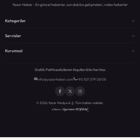
Yazar Haber - En güncel haberler, son dakika gelişmeleri, video haberler
Kategoriler
Servisler
Kurumsal
Gizlilik Politikası
Kullanım Koşulları
Site Haritası
info@yazarhaber.com
+90 501 379 08 08
© 2026 Yazar Medya A.Ş. Tüm hakları saklıdır.
Egemen KEYDAL
eNews |