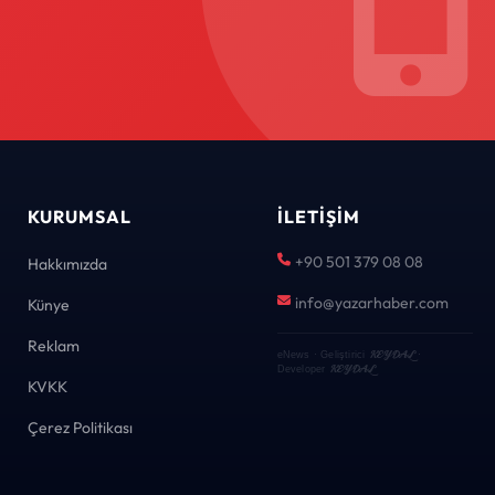
KURUMSAL
İLETIŞIM
+90 501 379 08 08
Hakkımızda
info@yazarhaber.com
Künye
Reklam
KEYDAL
eNews · Geliştirici
·
KEYDAL
Developer
KVKK
Çerez Politikası