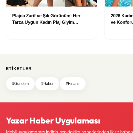
Plajda Zarif ve Şık Görünüm: Her
2026 Kadın 
Tarza Uygun Kadın Plaj Giyim
ve Konforu
Önerileri
Modeller
ETIKETLER
#Gundem
#Haber
#Finans
Yazar Haber Uygulaması
Mobil uygulamamızı indirin, son dakika haberlerinden ilk siz haber