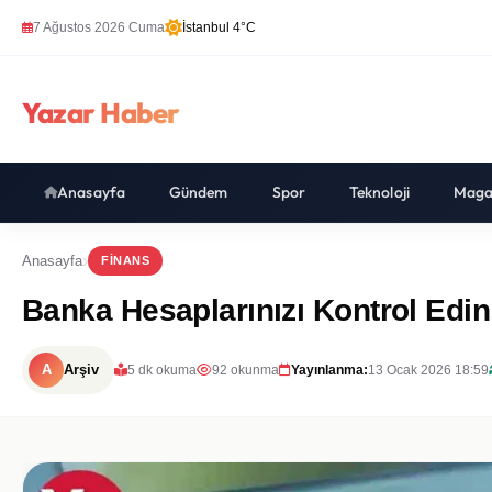
7 Ağustos 2026 Cuma
İstanbul 4°C
Yazar Haber
Anasayfa
Gündem
Spor
Teknoloji
Maga
Anasayfa
FINANS
Banka Hesaplarınızı Kontrol Edin
A
Arşiv
5 dk okuma
92 okunma
Yayınlanma:
13 Ocak 2026 18:59