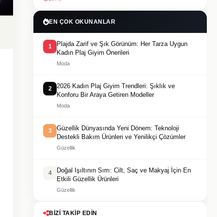
EN ÇOK OKUNANLAR
Plajda Zarif ve Şık Görünüm: Her Tarza Uygun
1
Kadın Plaj Giyim Önerileri
Moda
2026 Kadın Plaj Giyim Trendleri: Şıklık ve
2
Konforu Bir Araya Getiren Modeller
Moda
Güzellik Dünyasında Yeni Dönem: Teknoloji
3
Destekli Bakım Ürünleri ve Yenilikçi Çözümler
Güzellik
Doğal Işıltının Sırrı: Cilt, Saç ve Makyaj İçin En
4
Etkili Güzellik Ürünleri
Güzellik
BIZI TAKIP EDIN