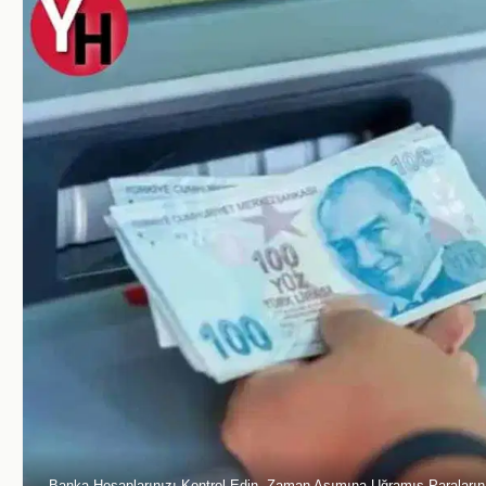
Banka Hesaplarınızı Kontrol Edin, Zaman Aşımına Uğramış Paralarınız