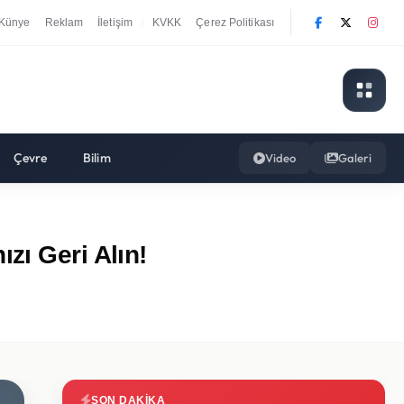
Künye
Reklam
İletişim
KVKK
Çerez Politikası
|
Çevre
Bilim
Video
Galeri
zı Geri Alın!
SON DAKIKA