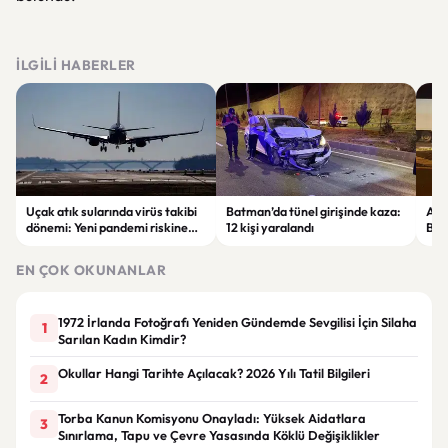
İLGILI HABERLER
Uçak atık sularında virüs takibi
Batman’da tünel girişinde kaza:
Ada
dönemi: Yeni pandemi riskine
12 kişi yaralandı
Bel
karşı erken uyarı sistemi
yaşa
geliştiriliyor
EN ÇOK OKUNANLAR
1972 İrlanda Fotoğrafı Yeniden Gündemde Sevgilisi İçin Silaha
1
Sarılan Kadın Kimdir?
Okullar Hangi Tarihte Açılacak? 2026 Yılı Tatil Bilgileri
2
Torba Kanun Komisyonu Onayladı: Yüksek Aidatlara
3
Sınırlama, Tapu ve Çevre Yasasında Köklü Değişiklikler