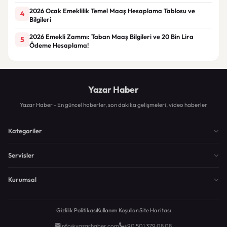
2026 Ocak Emeklilik Temel Maaş Hesaplama Tablosu ve
4
Bilgileri
2026 Emekli Zammı: Taban Maaş Bilgileri ve 20 Bin Lira
5
Ödeme Hesaplama!
Yazar Haber
Yazar Haber - En güncel haberler, son dakika gelişmeleri, video haberler
Kategoriler
Servisler
Kurumsal
Gizlilik Politikası
Kullanım Koşulları
Site Haritası
info@yazarhaber.com
+90 501 379 08 08