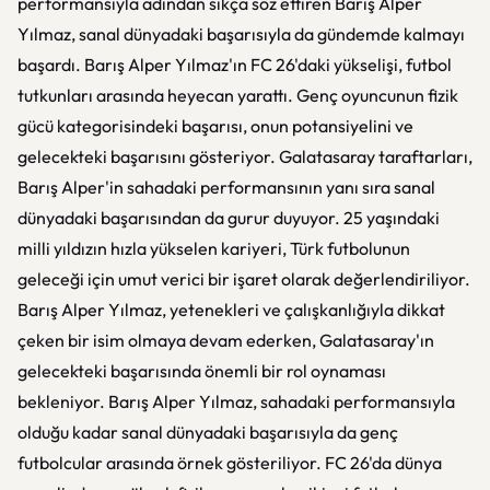
performansıyla adından sıkça söz ettiren Barış Alper
Yılmaz, sanal dünyadaki başarısıyla da gündemde kalmayı
başardı. Barış Alper Yılmaz'ın FC 26'daki yükselişi, futbol
tutkunları arasında heyecan yarattı. Genç oyuncunun fizik
gücü kategorisindeki başarısı, onun potansiyelini ve
gelecekteki başarısını gösteriyor. Galatasaray taraftarları,
Barış Alper'in sahadaki performansının yanı sıra sanal
dünyadaki başarısından da gurur duyuyor. 25 yaşındaki
milli yıldızın hızla yükselen kariyeri, Türk futbolunun
geleceği için umut verici bir işaret olarak değerlendiriliyor.
Barış Alper Yılmaz, yetenekleri ve çalışkanlığıyla dikkat
çeken bir isim olmaya devam ederken, Galatasaray'ın
gelecekteki başarısında önemli bir rol oynaması
bekleniyor. Barış Alper Yılmaz, sahadaki performansıyla
olduğu kadar sanal dünyadaki başarısıyla da genç
futbolcular arasında örnek gösteriliyor. FC 26'da dünya