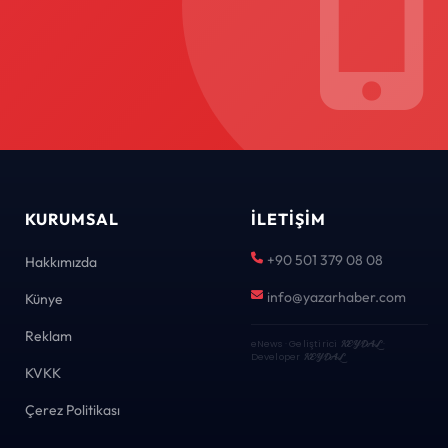
KURUMSAL
İLETIŞIM
+90 501 379 08 08
Hakkımızda
info@yazarhaber.com
Künye
Reklam
eNews · Geliştirici
KEYDAL
·
Developer
KEYDAL
KVKK
Çerez Politikası