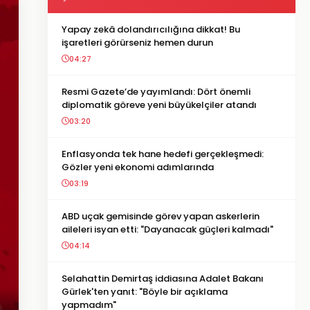
Yapay zekâ dolandırıcılığına dikkat! Bu
işaretleri görürseniz hemen durun
04:27
Resmi Gazete’de yayımlandı: Dört önemli
diplomatik göreve yeni büyükelçiler atandı
03:20
Enflasyonda tek hane hedefi gerçekleşmedi:
Gözler yeni ekonomi adımlarında
03:19
ABD uçak gemisinde görev yapan askerlerin
aileleri isyan etti: "Dayanacak güçleri kalmadı"
04:14
Selahattin Demirtaş iddiasına Adalet Bakanı
Gürlek'ten yanıt: "Böyle bir açıklama
yapmadım"