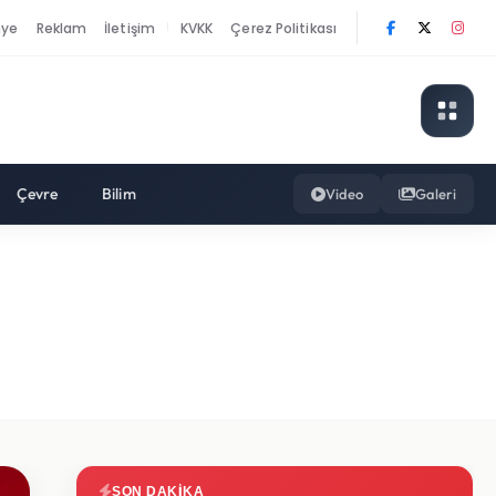
nye
Reklam
İletişim
KVKK
Çerez Politikası
|
Çevre
Bilim
Video
Galeri
SON DAKIKA