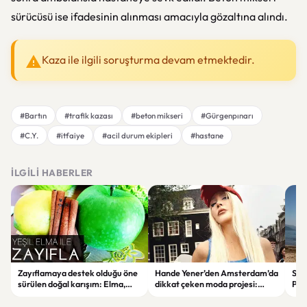
sürücüsü ise ifadesinin alınması amacıyla gözaltına alındı.
Kaza ile ilgili soruşturma devam etmektedir.
#Bartın
#trafik kazası
#beton mikseri
#Gürgenpınarı
#C.Y.
#itfaiye
#acil durum ekipleri
#hastane
İLGILI HABERLER
Zayıflamaya destek olduğu öne
Hande Yener’den Amsterdam’da
Sağl
sürülen doğal karışım: Elma,
dikkat çeken moda projesi:
Psi
limon ve tarçınlı iksir tarifi
STAR Gene kapılarını açtı
Alın