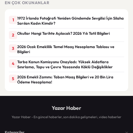
EN ÇOK OKUNANLAR
1972 İrlanda Fotoğrafı Yeniden Gündemde Sevgilisi İçin Silaha
1
Sarılan Kadın Kimdir?
Okullar Hangi Tarihte Açılacak? 2026 Yılı Tatil Bilgileri
2
2026 Ocak Emeklilik Temel Maaş Hesaplama Tablosu ve
3
Bilgileri
Torba Kanun Komisyonu Onayladı: Yüksek Aidatlara
4
Sınırlama, Tapu ve Çevre Yasasında Köklü Değişiklikler
2026 Emekli Zammı: Taban Maaş Bilgileri ve 20 Bin Lira
5
Ödeme Hesaplama!
Yazar Haber
Yazar Haber - En güncel haberler, son dakika gelişmeleri, video haberler
Kategoriler