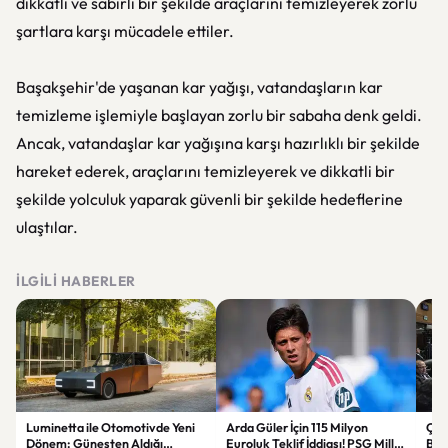
dikkatli ve sabırlı bir şekilde araçlarını temizleyerek zorlu
şartlara karşı mücadele ettiler.
Başakşehir'de yaşanan kar yağışı, vatandaşların kar
temizleme işlemiyle başlayan zorlu bir sabaha denk geldi.
Ancak, vatandaşlar kar yağışına karşı hazırlıklı bir şekilde
hareket ederek, araçlarını temizleyerek ve dikkatli bir
şekilde yolculuk yaparak güvenli bir şekilde hedeflerine
ulaştılar.
İLGILI HABERLER
Luminetta ile Otomotivde Yeni
Arda Güler İçin 115 Milyon
Çerç
Dönem: Güneşten Aldığı
Euroluk Teklif İddiası! PSG Milli
Başl