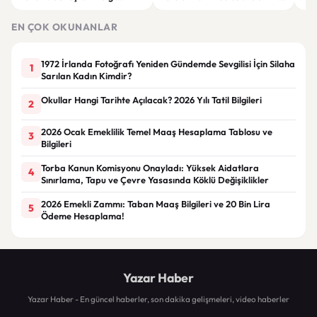
Enerjiden Fazlasını Üreten Araç
Yıldızın Peşinde
Kur
Geliştirildi
EN ÇOK OKUNANLAR
1972 İrlanda Fotoğrafı Yeniden Gündemde Sevgilisi İçin Silaha
1
Sarılan Kadın Kimdir?
Okullar Hangi Tarihte Açılacak? 2026 Yılı Tatil Bilgileri
2
2026 Ocak Emeklilik Temel Maaş Hesaplama Tablosu ve
3
Bilgileri
Torba Kanun Komisyonu Onayladı: Yüksek Aidatlara
4
Sınırlama, Tapu ve Çevre Yasasında Köklü Değişiklikler
2026 Emekli Zammı: Taban Maaş Bilgileri ve 20 Bin Lira
5
Ödeme Hesaplama!
Yazar Haber
Yazar Haber - En güncel haberler, son dakika gelişmeleri, video haberler