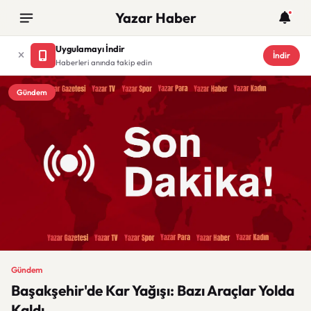
Yazar Haber
Uygulamayı İndir
İndir
Haberleri anında takip edin
Gündem
Gündem
Başakşehir'de Kar Yağışı: Bazı Araçlar Yolda
Kaldı