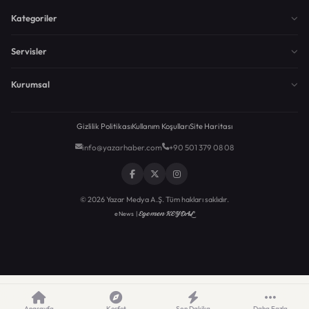
Kategoriler
Servisler
Kurumsal
Gizlilik Politikası
Kullanım Koşulları
Site Haritası
info@yazarhaber.com
+90 501 379 08 08
© 2026 Yazar Medya A.Ş. Tüm hakları saklıdır.
Egemen KEYDAL
eNews |
Anasayfa
Keşfet
Son Dakika
Daha Fazla