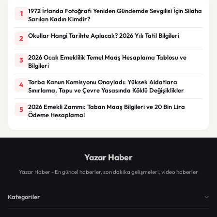
1972 İrlanda Fotoğrafı Yeniden Gündemde Sevgilisi İçin Silaha
1
Sarılan Kadın Kimdir?
Okullar Hangi Tarihte Açılacak? 2026 Yılı Tatil Bilgileri
2
2026 Ocak Emeklilik Temel Maaş Hesaplama Tablosu ve
3
Bilgileri
Torba Kanun Komisyonu Onayladı: Yüksek Aidatlara
4
Sınırlama, Tapu ve Çevre Yasasında Köklü Değişiklikler
2026 Emekli Zammı: Taban Maaş Bilgileri ve 20 Bin Lira
5
Ödeme Hesaplama!
Yazar Haber
Yazar Haber - En güncel haberler, son dakika gelişmeleri, video haberler
Kategoriler