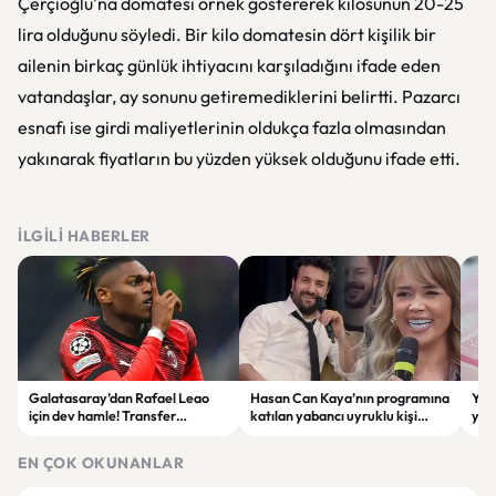
Çerçioğlu'na domatesi örnek göstererek kilosunun 20-25
lira olduğunu söyledi. Bir kilo domatesin dört kişilik bir
ailenin birkaç günlük ihtiyacını karşıladığını ifade eden
vatandaşlar, ay sonunu getiremediklerini belirtti. Pazarcı
esnafı ise girdi maliyetlerinin oldukça fazla olmasından
yakınarak fiyatların bu yüzden yüksek olduğunu ifade etti.
İLGILI HABERLER
Galatasaray’dan Rafael Leao
Hasan Can Kaya’nın programına
YÖK
için dev hamle! Transfer
katılan yabancı uyruklu kişi
yap
görüşmeleri başladı
çalışma izni olmadığı
dök
gerekçesiyle gözaltına alındı
EN ÇOK OKUNANLAR