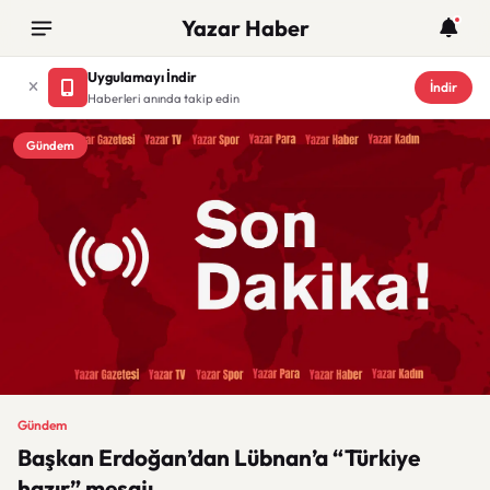
Yazar Haber
Uygulamayı İndir
İndir
Haberleri anında takip edin
Gündem
Gündem
Başkan Erdoğan’dan Lübnan’a “Türkiye
hazır” mesajı