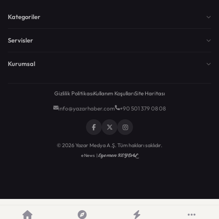
Kategoriler
Servisler
Kurumsal
Gizlilik Politikası
Kullanım Koşulları
Site Haritası
info@yazarhaber.com
+90 501 379 08 08
© 2026 Yazar Medya A.Ş. Tüm hakları saklıdır.
Egemen KEYDAL
eNews |