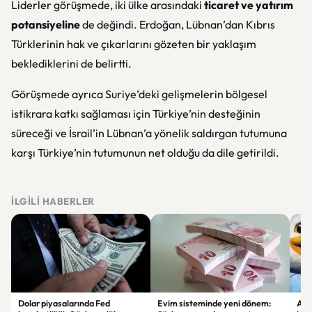
Liderler görüşmede, iki ülke arasındaki
ticaret ve yatırım
potansiyeline
de değindi. Erdoğan, Lübnan’dan Kıbrıs
Türklerinin hak ve çıkarlarını gözeten bir yaklaşım
beklediklerini de belirtti.
Görüşmede ayrıca Suriye’deki gelişmelerin bölgesel
istikrara katkı sağlaması için Türkiye’nin desteğinin
süreceği ve İsrail’in Lübnan’a yönelik saldırgan tutumuna
karşı Türkiye’nin tutumunun net olduğu da dile getirildi.
İLGILI HABERLER
Dolar piyasalarında Fed
Evim sisteminde yeni dönem:
Alta