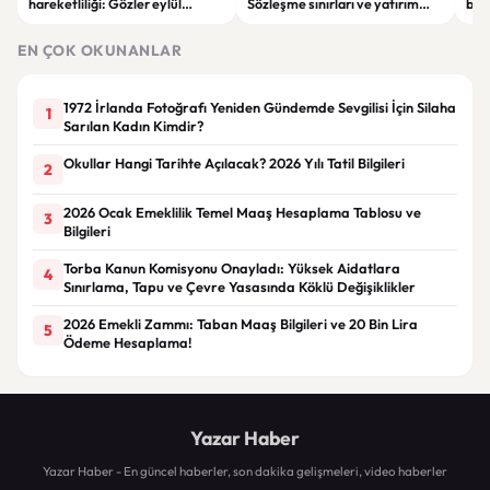
hareketliliği: Gözler eylül
Sözleşme sınırları ve yatırım
bell
ayındaki faiz kararında
kuralları değişti
Bil
duy
EN ÇOK OKUNANLAR
1972 İrlanda Fotoğrafı Yeniden Gündemde Sevgilisi İçin Silaha
1
Sarılan Kadın Kimdir?
Okullar Hangi Tarihte Açılacak? 2026 Yılı Tatil Bilgileri
2
2026 Ocak Emeklilik Temel Maaş Hesaplama Tablosu ve
3
Bilgileri
Torba Kanun Komisyonu Onayladı: Yüksek Aidatlara
4
Sınırlama, Tapu ve Çevre Yasasında Köklü Değişiklikler
2026 Emekli Zammı: Taban Maaş Bilgileri ve 20 Bin Lira
5
Ödeme Hesaplama!
Yazar Haber
Yazar Haber - En güncel haberler, son dakika gelişmeleri, video haberler