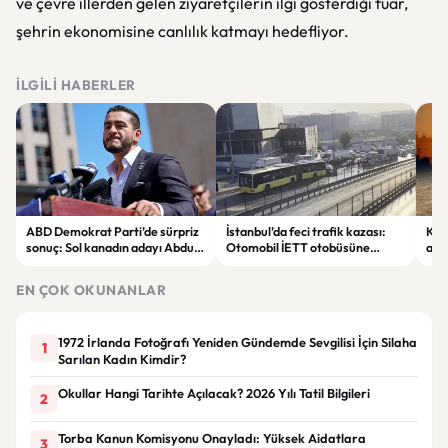
ve çevre illerden gelen ziyaretçilerin ilgi gösterdiği fuar,
şehrin ekonomisine canlılık katmayı hedefliyor.
İLGILI HABERLER
ABD Demokrat Parti’de sürpriz
İstanbul’da feci trafik kazası:
KKT
sonuç: Sol kanadın adayı Abdul
Otomobil İETT otobüsüne
ala
El-Sayed ön seçimi kazandı
çarptı, 3 kişi hayatını kaybetti
sıc
EN ÇOK OKUNANLAR
1972 İrlanda Fotoğrafı Yeniden Gündemde Sevgilisi İçin Silaha
1
Sarılan Kadın Kimdir?
Okullar Hangi Tarihte Açılacak? 2026 Yılı Tatil Bilgileri
2
Torba Kanun Komisyonu Onayladı: Yüksek Aidatlara
3