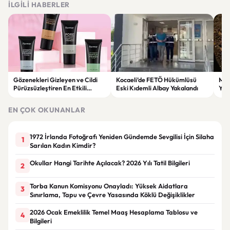
İLGILI HABERLER
Gözenekleri Gizleyen ve Cildi
Kocaeli’de FETÖ Hükümlüsü
Man
Pürüzsüzleştiren En Etkili
Eski Kıdemli Albay Yakalandı
Yaş
Makyaj Bazı Önerileri
EN ÇOK OKUNANLAR
1972 İrlanda Fotoğrafı Yeniden Gündemde Sevgilisi İçin Silaha
1
Sarılan Kadın Kimdir?
Okullar Hangi Tarihte Açılacak? 2026 Yılı Tatil Bilgileri
2
Torba Kanun Komisyonu Onayladı: Yüksek Aidatlara
3
Sınırlama, Tapu ve Çevre Yasasında Köklü Değişiklikler
2026 Ocak Emeklilik Temel Maaş Hesaplama Tablosu ve
4
Bilgileri