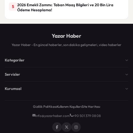
2026 Emekli Zammı: Taban Maaş Bilgileri ve 20 Bin Lira
5
Ödeme Hesaplama!
Yazar Haber
Yazar Haber - En güncel haberler, son dakika gelişmeleri, video haberler
Kategoriler
Servisler
Kurumsal
Gizlilik Politikası
Kullanım Koşulları
Site Haritası
info@yazarhaber.com
+90 501 379 08 08