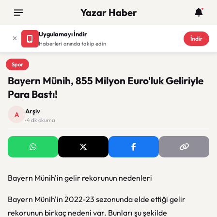
Yazar Haber
Uygulamayı İndir
İndir
Haberleri anında takip edin
Spor
Spor
Bayern Münih, 855 Milyon Euro'luk Geliriyle
Para Bastı!
Arşiv
A
· 4 dk okuma
Bayern Münih'in gelir rekorunun nedenleri
Bayern Münih'in 2022-23 sezonunda elde ettiği gelir
rekorunun birkaç nedeni var. Bunları şu şekilde