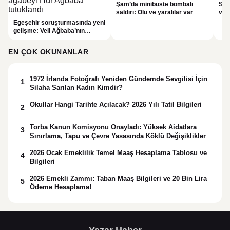
Şam’da minibüste bombalı
Ser
saldırı: Ölü ve yaralılar var
ver
çek
Egeşehir soruşturmasında yeni
gelişme: Veli Ağbaba’nın
ağabeyi Hür Ağbaba tutuklandı
EN ÇOK OKUNANLAR
1972 İrlanda Fotoğrafı Yeniden Gündemde Sevgilisi İçin
1
Silaha Sarılan Kadın Kimdir?
Okullar Hangi Tarihte Açılacak? 2026 Yılı Tatil Bilgileri
2
Torba Kanun Komisyonu Onayladı: Yüksek Aidatlara
3
Sınırlama, Tapu ve Çevre Yasasında Köklü Değişiklikler
2026 Ocak Emeklilik Temel Maaş Hesaplama Tablosu ve
4
Bilgileri
2026 Emekli Zammı: Taban Maaş Bilgileri ve 20 Bin Lira
5
Ödeme Hesaplama!