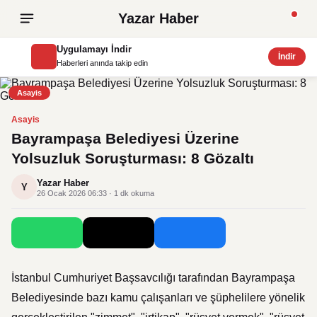
Yazar Haber
Uygulamayı İndir
İndir
Haberleri anında takip edin
Asayis
Asayis
Bayrampaşa Belediyesi Üzerine
Yolsuzluk Soruşturması: 8 Gözaltı
Yazar Haber
Y
26 Ocak 2026 06:33 · 1 dk okuma
İstanbul Cumhuriyet Başsavcılığı tarafından Bayrampaşa
Belediyesinde bazı kamu çalışanları ve şüphelilere yönelik