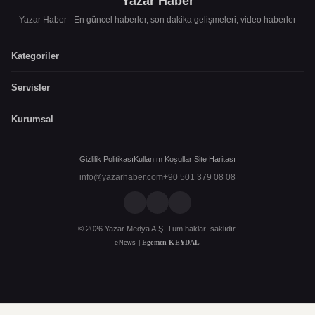
Yazar Haber
Yazar Haber - En güncel haberler, son dakika gelişmeleri, video haberler
Kategoriler
Servisler
Kurumsal
Gizlilik Politikası
Kullanım Koşulları
Site Haritası
info@yazarhaber.com
+90 501 379 08 08
© 2026 Yazar Medya A.Ş. Tüm hakları saklıdır.
Egemen KEYDAL
eNews |