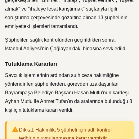
gerçekleştirilen "zimmet", "irtikap", "rüşvet vermek", "rüşvet
almak" ve "ihaleye fesat karıştırmak" suçlarıyla ilgili
soruşturma çerçevesinde gözaltına alınan 13 şüphelinin
emniyetteki işlemleri tamamlandı.
Şüpheliler, sağlık kontrolünden geçirildikten sonra,
İstanbul Adliyesi'nin Çağlayan'daki binasına sevk edildi.
Tutuklama Kararları
Savcılık işlemlerinin ardından sulh ceza hakimliğine
yönlendirilen şüphelilerden, görevden uzaklaştırılan
Bayrampaşa Belediye Başkanı Hasan Mutlu'nun kardeşi
Ayhan Mutlu ile Ahmet Tufan'ın da aralarında bulunduğu 8
kişi için tutuklama kararı verildi.
Dikkat: Hakimlik, 5 şüpheli için adli kontrol
tedbirinin uygulanmasına karar vermiştir.