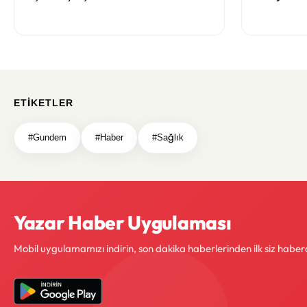
maddeler görüşülmeye başlandı
700 TL Sın
ETIKETLER
#Gundem
#Haber
#Sağlık
Yazar Haber Uygulaması
Mobil uygulamamızı indirin, son dakika haberlerinden ilk siz haber