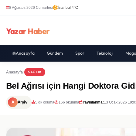
8 Ağustos 2026 Cumartesi
İstanbul 4°C
Yazar Haber
Anasayfa
Gündem
Spor
Teknoloji
Maga
Anasayfa
SAĞLIK
Bel Ağrısı için Hangi Doktora Gidi
A
Arşiv
5 dk okuma
166 okunma
Yayınlanma:
13 Ocak 2026 19:0