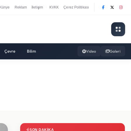
Künye
Reklam
İletişim
KVKK
Çerez Politikası
|
Çevre
Bilim
Video
Galeri
SON DAKIKA