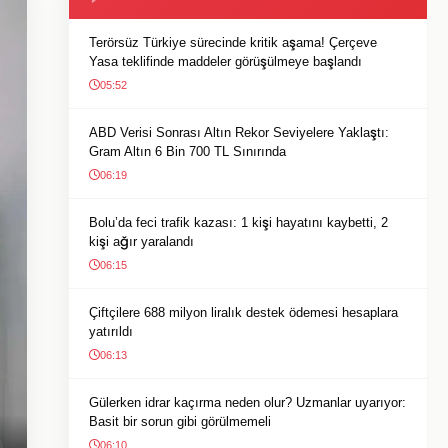
Terörsüz Türkiye sürecinde kritik aşama! Çerçeve
Yasa teklifinde maddeler görüşülmeye başlandı
05:52
ABD Verisi Sonrası Altın Rekor Seviyelere Yaklaştı:
Gram Altın 6 Bin 700 TL Sınırında
06:19
Bolu’da feci trafik kazası: 1 kişi hayatını kaybetti, 2
kişi ağır yaralandı
06:15
Çiftçilere 688 milyon liralık destek ödemesi hesaplara
yatırıldı
06:13
Gülerken idrar kaçırma neden olur? Uzmanlar uyarıyor:
Basit bir sorun gibi görülmemeli
06:10