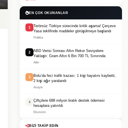
EN ÇOK OKUNANLAR
Terörsüz Türkiye sürecinde kritik aşama! Çerçeve
1
Yasa teklifinde maddeler görüşülmeye başlandı
Politika
ABD Verisi Sonrası Altın Rekor Seviyelere
2
Yaklaştı: Gram Altın 6 Bin 700 TL Sınırında
Altin
Bolu’da feci trafik kazası: 1 kişi hayatını kaybetti,
3
2 kişi ağır yaralandı
Asayis
Çiftçilere 688 milyon liralık destek ödemesi
4
hesaplara yatırıldı
Ekonomi
BIZI TAKIP EDIN