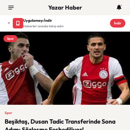
Yazar Haber
Uygulamayı İndir
İndir
Haberleri anında takip edin
Spor
Spor
Beşiktaş, Dusan Tadic Transferinde Sona
Adım: Sözleşme Feshediliyor!