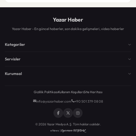
Yazar Haber
Yazar Haber - En güncel haberler, son dakika gelişmeleri, video haberler
Kategoriler
Servisler
Kurumsal
Gizlilik Politikası
Kullanım Koşulları
Site Haritası
info@yazarhaber.com
+90 501 379 08 08
© 2026 Yazar Medya A.Ş. Tüm hakları saklıdır.
Egemen KEYDAL
eNews |