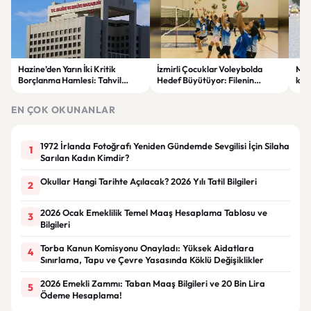
Hazine’den Yarın İki Kritik
İzmirli Çocuklar Voleybolda
Mete
Borçlanma Hamlesi: Tahvil
Hedef Büyütüyor: Filenin
kod
İhalesi ve Kira Sertifikası Satışı
Sultanları İlham Kaynağı Oldu
ve f
Yapılacak
EN ÇOK OKUNANLAR
1972 İrlanda Fotoğrafı Yeniden Gündemde Sevgilisi İçin Silaha
1
Sarılan Kadın Kimdir?
Okullar Hangi Tarihte Açılacak? 2026 Yılı Tatil Bilgileri
2
2026 Ocak Emeklilik Temel Maaş Hesaplama Tablosu ve
3
Bilgileri
Torba Kanun Komisyonu Onayladı: Yüksek Aidatlara
4
Sınırlama, Tapu ve Çevre Yasasında Köklü Değişiklikler
2026 Emekli Zammı: Taban Maaş Bilgileri ve 20 Bin Lira
5
Ödeme Hesaplama!