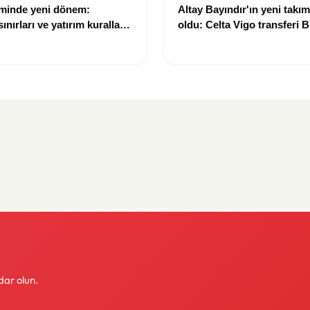
eminde yeni dönem:
Altay Bayındır'ın yeni takımı
nırları ve yatırım kuralları
oldu: Celta Vigo transferi Bi
Göregen videosuyla duyur
dar olun.