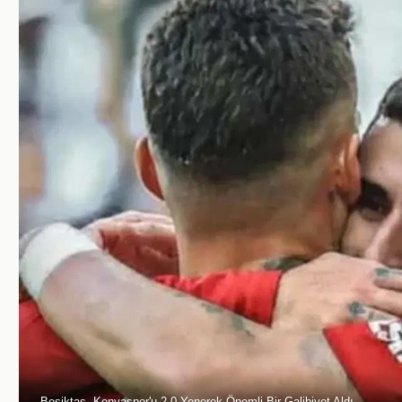
Beşiktaş, Konyaspor'u 2-0 Yenerek Önemli Bir Galibiyet Aldı