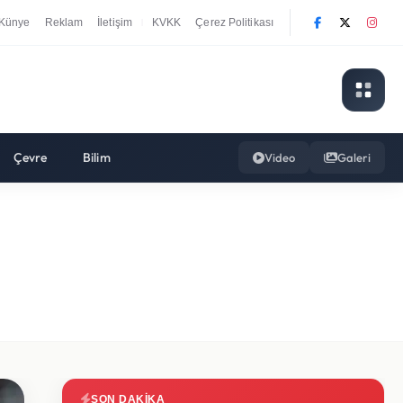
Künye
Reklam
İletişim
KVKK
Çerez Politikası
|
Çevre
Bilim
Video
Galeri
SON DAKIKA