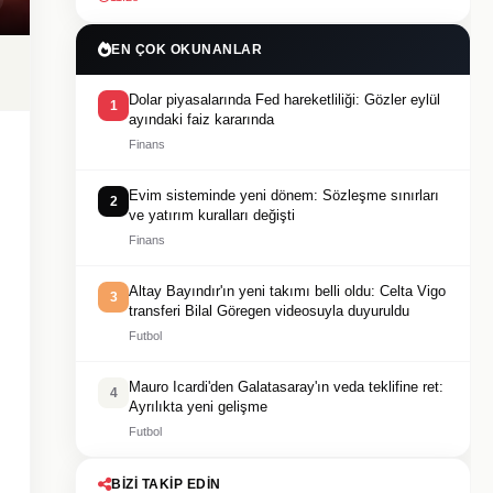
EN ÇOK OKUNANLAR
Dolar piyasalarında Fed hareketliliği: Gözler eylül
1
ayındaki faiz kararında
Finans
Evim sisteminde yeni dönem: Sözleşme sınırları
2
ve yatırım kuralları değişti
Finans
Altay Bayındır'ın yeni takımı belli oldu: Celta Vigo
3
transferi Bilal Göregen videosuyla duyuruldu
Futbol
Mauro Icardi'den Galatasaray'ın veda teklifine ret:
4
Ayrılıkta yeni gelişme
Futbol
BIZI TAKIP EDIN