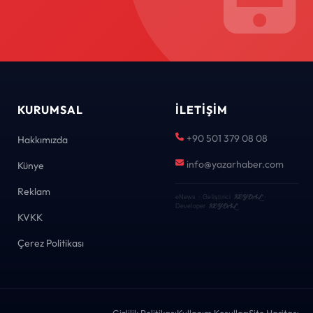
KURUMSAL
İLETIŞIM
+90 501 379 08 08
Hakkımızda
info@yazarhaber.com
Künye
Reklam
KEYDAL
eNews · Geliştirici
·
KEYDAL
Developer
KVKK
Çerez Politikası
Gizlilik Politikası
Kullanım Koşulları
Site Haritası