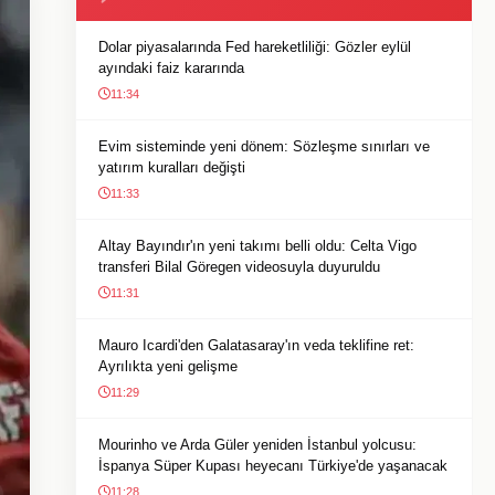
Dolar piyasalarında Fed hareketliliği: Gözler eylül
ayındaki faiz kararında
11:34
Evim sisteminde yeni dönem: Sözleşme sınırları ve
yatırım kuralları değişti
11:33
Altay Bayındır'ın yeni takımı belli oldu: Celta Vigo
transferi Bilal Göregen videosuyla duyuruldu
11:31
Mauro Icardi'den Galatasaray'ın veda teklifine ret:
Ayrılıkta yeni gelişme
11:29
Mourinho ve Arda Güler yeniden İstanbul yolcusu:
İspanya Süper Kupası heyecanı Türkiye'de yaşanacak
11:28