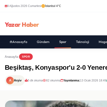
8 Ağustos 2026 Cumartesi
İstanbul 4°C
Yazar Haber
Anasayfa
Gündem
Spor
Teknoloji
Maga
Anasayfa
SPOR
Beşiktaş, Konyaspor'u 2-0 Yenere
A
Arşiv
5 dk okuma
82 okunma
Yayınlanma:
13 Ocak 2026 18:49