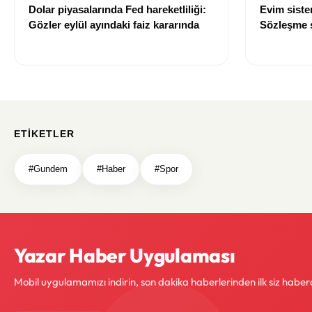
Dolar piyasalarında Fed hareketliliği:
Evim sist
Gözler eylül ayındaki faiz kararında
Sözleşme sı
değişti
ETIKETLER
#Gundem
#Haber
#Spor
Yazar Haber Uygulaması
Mobil uygulamamızı indirin, son dakika haberlerinden ilk siz haber