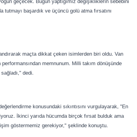
oğun geçecek. Bugün yaptığımız değişikliklerin sebebini
ında tutmayı başardık ve üçüncü golü atma fırsatını
zandırarak maçta dikkat çeken isimlerden biri oldu. Van
'in performansından memnunum. Milli takım dönüşünde
 sağladı," dedi.
ı değerlendirme konusundaki sıkıntısını vurgulayarak, "En
iyoruz. İkinci yarıda hücumda birçok fırsat bulduk ama
işim göstermemiz gerekiyor," şeklinde konuştu.