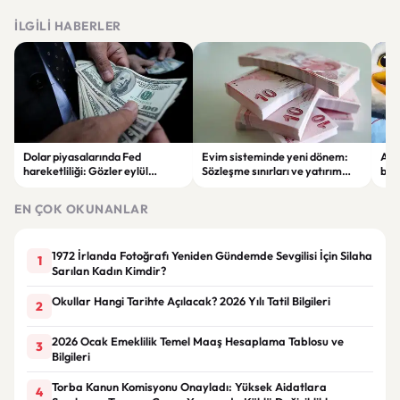
İLGILI HABERLER
Dolar piyasalarında Fed
Evim sisteminde yeni dönem:
Alta
hareketliliği: Gözler eylül
Sözleşme sınırları ve yatırım
bell
ayındaki faiz kararında
kuralları değişti
Bil
duy
EN ÇOK OKUNANLAR
1972 İrlanda Fotoğrafı Yeniden Gündemde Sevgilisi İçin Silaha
1
Sarılan Kadın Kimdir?
Okullar Hangi Tarihte Açılacak? 2026 Yılı Tatil Bilgileri
2
2026 Ocak Emeklilik Temel Maaş Hesaplama Tablosu ve
3
Bilgileri
Torba Kanun Komisyonu Onayladı: Yüksek Aidatlara
4