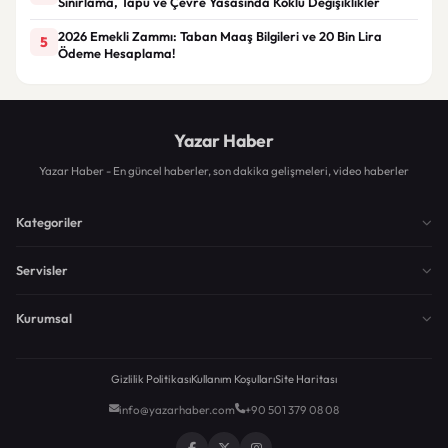
Sınırlama, Tapu ve Çevre Yasasında Köklü Değişiklikler
2026 Emekli Zammı: Taban Maaş Bilgileri ve 20 Bin Lira
5
Ödeme Hesaplama!
Yazar Haber
Yazar Haber - En güncel haberler, son dakika gelişmeleri, video haberler
Kategoriler
Servisler
Kurumsal
Gizlilik Politikası
Kullanım Koşulları
Site Haritası
info@yazarhaber.com
+90 501 379 08 08