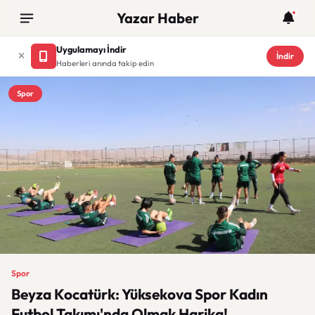
Yazar Haber
Uygulamayı İndir
İndir
Haberleri anında takip edin
Spor
Spor
Beyza Kocatürk: Yüksekova Spor Kadın
Futbol Takımı'nda Olmak Harika!