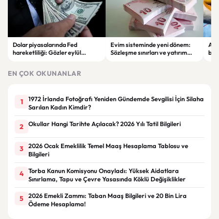
Dolar piyasalarında Fed
Evim sisteminde yeni dönem:
Alta
hareketliliği: Gözler eylül
Sözleşme sınırları ve yatırım
bell
ayındaki faiz kararında
kuralları değişti
Bil
duy
EN ÇOK OKUNANLAR
1972 İrlanda Fotoğrafı Yeniden Gündemde Sevgilisi İçin Silaha
1
Sarılan Kadın Kimdir?
Okullar Hangi Tarihte Açılacak? 2026 Yılı Tatil Bilgileri
2
2026 Ocak Emeklilik Temel Maaş Hesaplama Tablosu ve
3
Bilgileri
Torba Kanun Komisyonu Onayladı: Yüksek Aidatlara
4
Sınırlama, Tapu ve Çevre Yasasında Köklü Değişiklikler
2026 Emekli Zammı: Taban Maaş Bilgileri ve 20 Bin Lira
5
Ödeme Hesaplama!