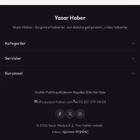
Yazar Haber
Yazar Haber - En güncel haberler, son dakika gelişmeleri, video haberler
Kategoriler
Servisler
Kurumsal
Gizlilik Politikası
Kullanım Koşulları
Site Haritası
info@yazarhaber.com
+90 501 379 08 08
© 2026 Yazar Medya A.Ş. Tüm hakları saklıdır.
Egemen KEYDAL
eNews |