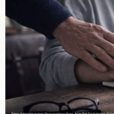
Bilim Adamlarından Ebeveynlere İkaz: Aşırı İlgi Çocukların Gel