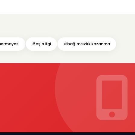
 sermayesi
#aşırı ilgi
#bağımsızlık kazanma