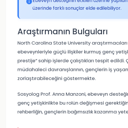
Ebeveyn desteğinin etkileri üzerine yapılan 
üzerinde farklı sonuçlar elde edilebiliyor.
Araştırmanın Bulguları
North Carolina State University araştırmacılar
ebeveynleriyle güçlü ilişkiler kurmuş genç yeti
prestije” sahip işlerde çalıştıkları tespit edildi.
müdahaleci davranışlarının, gençlerin iş yaş
zorlaştırabileceğini göstermekte.
Sosyolog Prof. Anna Manzoni, ebeveyn desteğ
genç yetişkinlikte bu rolün değişmesi gerektiği
rehberliğin, gençlerin bağımsızlık kazanma yetene