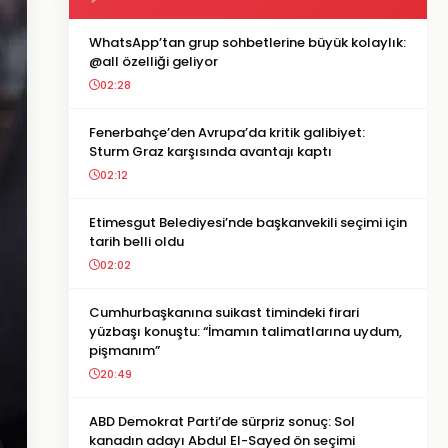
WhatsApp’tan grup sohbetlerine büyük kolaylık:
@all özelliği geliyor
02:28
Fenerbahçe’den Avrupa’da kritik galibiyet:
Sturm Graz karşısında avantajı kaptı
02:12
Etimesgut Belediyesi’nde başkanvekili seçimi için
tarih belli oldu
02:02
Cumhurbaşkanına suikast timindeki firari
yüzbaşı konuştu: “İmamın talimatlarına uydum,
pişmanım”
20:49
ABD Demokrat Parti’de sürpriz sonuç: Sol
kanadın adayı Abdul El-Sayed ön seçimi