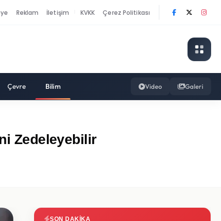
nye
Reklam
İletişim
KVKK
Çerez Politikası
|
Çevre
Bilim
Video
Galeri
ni Zedeleyebilir
SON DAKIKA