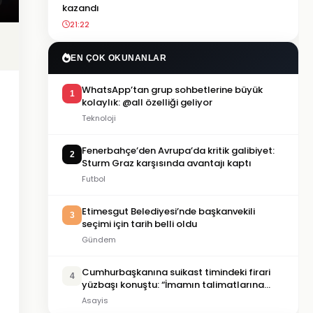
kazandı
21:22
EN ÇOK OKUNANLAR
WhatsApp’tan grup sohbetlerine büyük
1
kolaylık: @all özelliği geliyor
Teknoloji
Fenerbahçe’den Avrupa’da kritik galibiyet:
2
Sturm Graz karşısında avantajı kaptı
Futbol
Etimesgut Belediyesi’nde başkanvekili
3
seçimi için tarih belli oldu
Gündem
Cumhurbaşkanına suikast timindeki firari
4
yüzbaşı konuştu: “İmamın talimatlarına
uydum, pişmanım”
Asayis