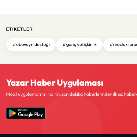
ETIKETLER
#ebeveyn desteği
#genç yetişkinlik
#mesleki pres
Yazar Haber Uygulaması
Mobil uygulamamızı indirin, son dakika haberlerinden ilk siz haber