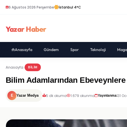
6 Ağustos 2026 Perşembe
İstanbul 4°C
Yazar Haber
Anasayfa
Gündem
Spor
Teknoloji
Maga
Anasayfa
BILIM
Bilim Adamlarından Ebeveynlere İk
5 dk okuma
1.679 okunma
31 Oc
E
Yazar Medya
Yayınlanma: