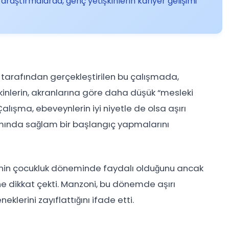
araştırmalarda, genç yetişkinlerin kariyer gelişimi
ı tarafından gerçekleştirilen bu çalışmada,
şkinlerin, akranlarına göre daha düşük “mesleki
 Çalışma, ebeveynlerin iyi niyetle de olsa aşırı
amında sağlam bir başlangıç yapmalarını
inin çocukluk döneminde faydalı olduğunu ancak
ne dikkat çekti. Manzoni, bu dönemde aşırı
klerini zayıflattığını ifade etti.