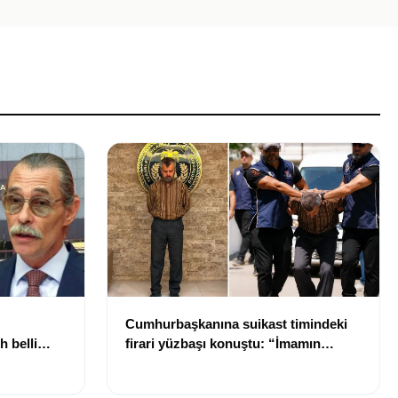
Cumhurbaşkanına suikast timindeki
h belli
firari yüzbaşı konuştu: “İmamın
talimatlarına uydum, pişmanım”