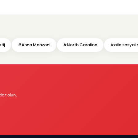
tij
#Anna Manzoni
#North Carolina
#aile sosyal
dar olun.